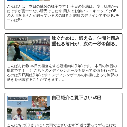
こんばんは！本日の練習の様子です！ 今日の朝練は、少し肌寒かっ
たですが雲一つない晴天でした🌞 四人でお揃い～！キャップはOB
の大川孝明さんが飼っている犬の紅丸と琥珀のデザインです🐶 KJチ
ームはBr...
泳ぐために、鍛える。仲間と積み
メンバーブログ
重ねる毎日が、次の一秒を削る。
こんばんわ😪 本日の担当をする渡邊絢斗(1年)です。 本日の練習の
風景です！！！ こちらのメディシンボールを使って準備を行ってい
るのは宍戸梨穂(1年)です！メディシンボールの体操によって胸郭の
動きを意識することができます。...
自己紹介ご覧下さい👶🏻
メンバーブログ
こんにちは🖐🏼 あいにくの雨でございます☔️ 道で滑ってずっこけな