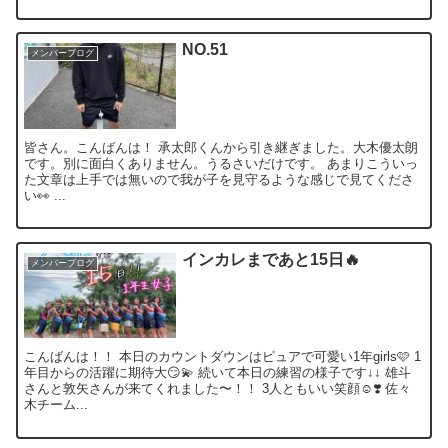
NO.51
メンバーブログ
皆さん。こんばんは！ 承太郎くんから引き継ぎました。大木優太朗
です。別に面白くありません。うるさいだけです。 あまりこういっ
た文章は上手では無いので我が子を見守るような感じで見てくださ
い👀 ...
インカレまであと15日🔥
メンバーブログ
こんばんは！！ 本日のカウントダウンはピュアで可愛い1年girls🩷 1
年目からの活躍に期待大😏💫 続いて本日の練習の様子です↓↓ 雄斗
さんと敦矢さんが来てくれました〜！！ 3人ともいい笑顔☺️❣️ 佐々
木チーム...