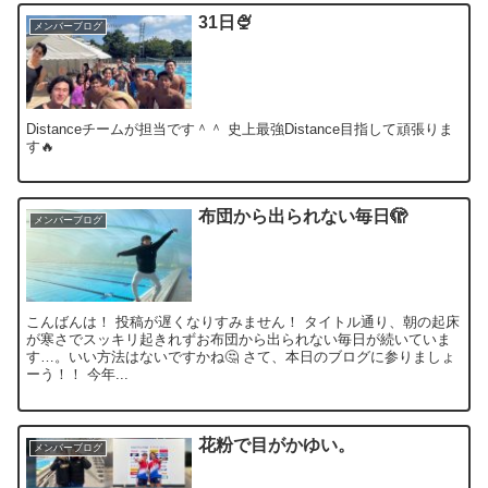
31日🍨
メンバーブログ
Distanceチームが担当です＾＾ 史上最強Distance目指して頑張りま
す🔥
布団から出られない毎日🫣
メンバーブログ
こんばんは！ 投稿が遅くなりすみません！ タイトル通り、朝の起床
が寒さでスッキリ起きれずお布団から出られない毎日が続いていま
す…。いい方法はないですかね🤔 さて、本日のブログに参りましょ
ーう！！ 今年...
花粉で目がかゆい。
メンバーブログ