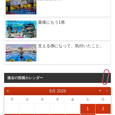
最後にもう1発
支える側になって、気付いたこと。
過去の投稿カレンダー
<
>
8月 2026
▼
月
火
水
木
金
土
日
1
2