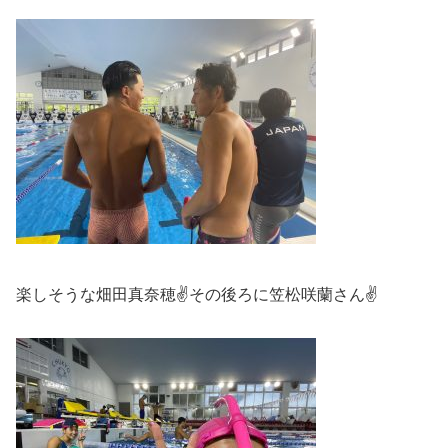
楽しそうな畑田真奈穂✌️その後ろに笠松咲蘭さん✌️