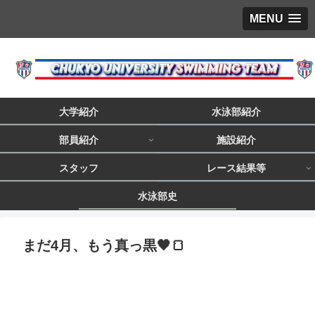
MENU
大学紹介
水泳部紹介
部員紹介
施設紹介
スタッフ
レース結果等
水泳部史
まだ4月、もう真っ黒🖤🍞