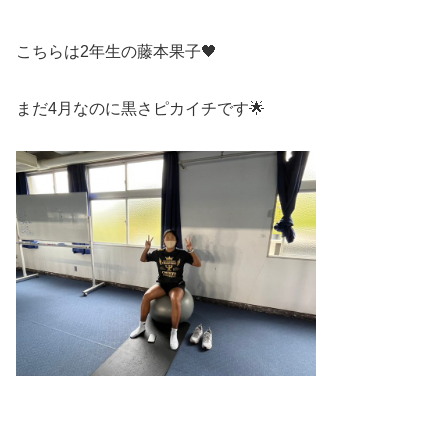
こちらは2年生の藤本果子🖤
まだ4月なのに黒さピカイチです🌟