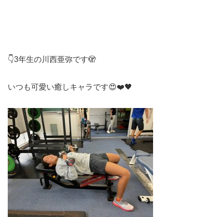
👇3年生の川西亜弥です🫣
いつも可愛い癒しキャラです😍❤️🖤