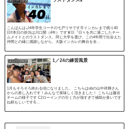
メンバーブログ
こんばんは🌙4年学生コーチの七戸リサです🐰インカレまで残り40
日‼️本日の担当は川口開（4年）です🧚🏻『日々を共に過ごしたチー
ムメイトとのラストダンス。同じ大学を選び、この4年間で出会えた
仲間との縁に感謝しながら、大阪インカレの舞台を全...
1／24の練習風景
メンバーブログ
1月もそろそろ終わる頃になりました。 こちらはobの山中祥輝さん
からの差し入れです！みんなで美味しく頂きました！ こちらは藤谷
チームの様子です C2ローイングの引く力が強すぎて補助が多いです
ね頼もしいです💪...