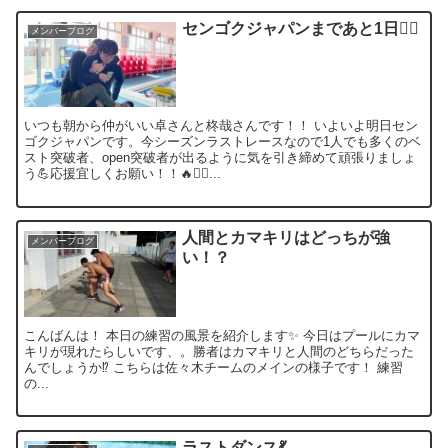
センゴクジャパンまであと1日🏊‍♂️
メンバーブログ
いつも朝から仲がいい卓さんと柊哉さんです！！ いよいよ明日セン
ゴクジャパンです。今シーズンラストレースなので1人でも多くのベ
スト突破者、open突破者が出るように気を引き締めて頑張りましょ
う💪応援宜しくお願い！！🔥🏊‍♂️...
人間とカマキリはどっちが強
メンバーブログ
い！？
こんばんは！ 本日の練習の風景を紹介します✨️ 今日はプールにカマ
キリが現れたらしいです、。勝者はカマキリと人間のどちらだった
んでしょうか⁉️ こちらは佐々木チームのメインの様子です！ 練習
の...
ラストダンス💃