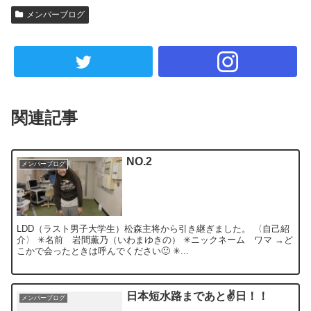
メンバーブログ
関連記事
NO.2
メンバーブログ
LDD（ラスト男子大学生）松森主将から引き継ぎました。 〈自己紹
介〉 ✳︎名前 岩間薫乃（いわまゆきの） ✳︎ニックネーム ワマ →ど
こかで会ったときは呼んでください🙂 ✳︎...
日本短水路まであと✌️日！！
メンバーブログ