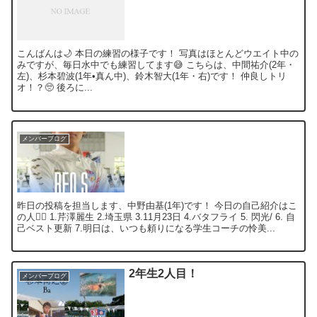
こんばんは🌙 本日の練習の様子です！ 写真はほとんどウエイト中の
みですが、毎日水中でも練習してます😅 こちらは、中間祐介(2年・
左)、杉本碧波(1年•真ん中)、鈴木智大(1年・右)です！ 仲良しトリ
オ！？🥺 後ろに...
メンバーブログ
昨日の投稿を担当します、中野由基(1年)です！ 今日の自己紹介はこ
の人🙋‍♂️ 1.芹澤麗生 2.埼玉県 3.11月23日 4.バタフライ 5. 閃光/ 6. 自
己ベスト更新 7.明日は、いつも頼りになる学生コーチの怜美...
2年生2人目！
メンバーブログ