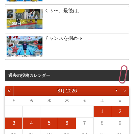
くぅ〜、最後は。
チャンスを掴め📣
過去の投稿カレンダー
<
>
8月 2026
▼
月
火
水
木
金
土
日
1
2
3
4
5
6
7
8
9