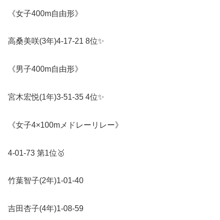
《女子
400m
自由形》
高桑美咲
(3
年
)4-17-21 8
位
✨
《男子
400m
自由形》
宮木宏悦
(1
年
)3-51-35 4
位
✨
《女子
4×100m
メドレーリレー》
4-01-73
第
1
位
🥇
竹葉智子
(2
年
)1-01-40
吉田杏子
(4
年
)1-08-59