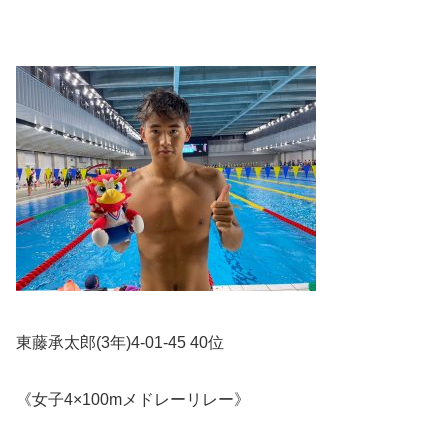
東藤承太郎
(3
年
)4-01-45 40
位
《女子
4×100m
メドレーリレー》