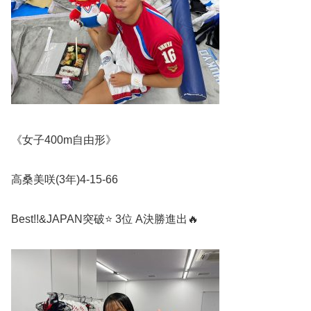
《女子
400m
自由形》
高桑美咲
(3
年
)4-15-66
Best!!&JAPAN
突破
⭐️
3
位
A
決勝進出
🔥