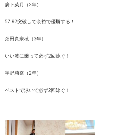
廣下菜月（
3
年）
57-92
突破して余裕で優勝する！
畑田真奈穂（
3
年）
いい波に乗って必ず
2
回泳ぐ！
宇野莉奈（
2
年）
ベストで泳いで必ず
2
回泳ぐ！