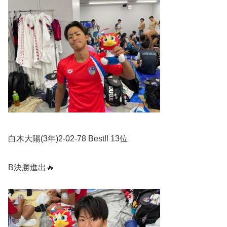
白木大陽
(3
年
)2-02-78 Best!! 13
位
B
決勝進出
🔥