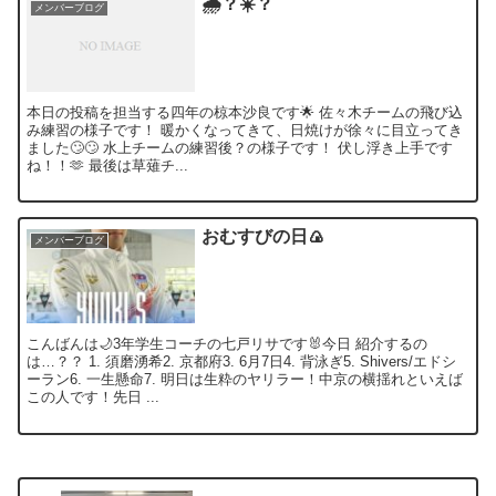
🌧️？☀️？
メンバーブログ
本日の投稿を担当する四年の椋本沙良です🌟 佐々木チームの飛び込
み練習の様子です！ 暖かくなってきて、日焼けが徐々に目立ってき
ました🙄🙄 水上チームの練習後？の様子です！ 伏し浮き上手です
ね！！🫶 最後は草薙チ...
おむすびの日🍙
メンバーブログ
こんばんは🌙3年学生コーチの七戸リサです🐰今日 紹介するの
は…？？ 1. 須磨湧希2. 京都府3. 6月7日4. 背泳ぎ5. Shivers/エドシ
ーラン6. 一生懸命7. 明日は生粋のヤリラー！中京の横揺れといえば
この人です！先日 ...