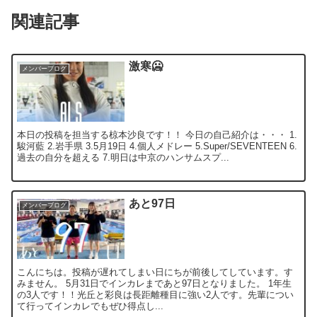
関連記事
激寒🥶
メンバーブログ
本日の投稿を担当する椋本沙良です！！ 今日の自己紹介は・・・ 1.
駿河藍 2.岩手県 3.5月19日 4.個人メドレー 5.Super/SEVENTEEN 6.
過去の自分を超える 7.明日は中京のハンサムスプ...
あと97日
メンバーブログ
こんにちは。投稿が遅れてしまい日にちが前後してしています。す
みません。 5月31日でインカレまであと97日となりました。 1年生
の3人です！！光丘と彩良は長距離種目に強い2人です。先輩につい
て行ってインカレでもぜひ得点し...