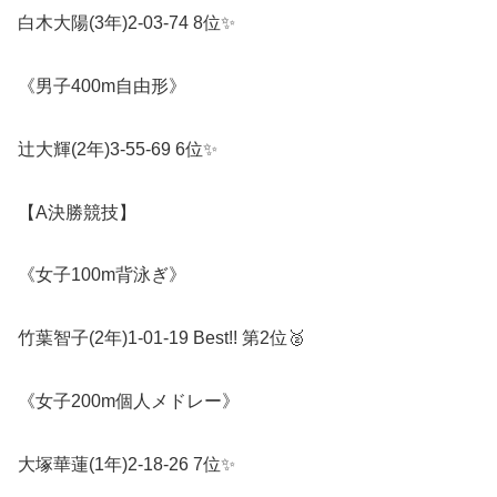
白木大陽
(3
年
)2-03-74 8
位
✨
《男子
400m
自由形》
辻大輝
(2
年
)3-55-69 6
位
✨
【
A
決勝競技】
《女子
100m
背泳ぎ》
竹葉智子
(2
年
)1-01-19 Best!!
第
2
位
🥈
《女子
200m
個人メドレー》
大塚華蓮
(1
年
)2-18-26 7
位
✨