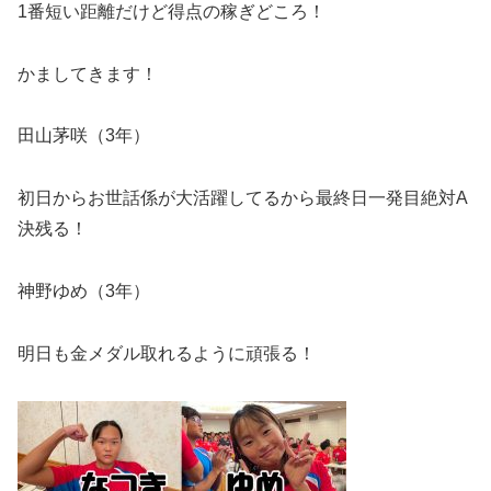
1
番短い距離だけど得点の稼ぎどころ！
かましてきます！
田山茅咲（
3
年）
初日からお世話係が大活躍してるから最終日一発目絶対
A
決残る！
神野ゆめ（
3
年）
明日も金メダル取れるように頑張る！