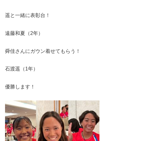
遥と一緒に表彰台！
遠藤和夏（
2
年）
舜佳さんにガウン着せてもらう！
石渡遥（
1
年）
優勝します！