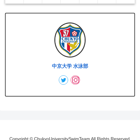
中京大学 水泳部
Copyright © ChukyoUniversitySwimTeam All Rights Reserved.