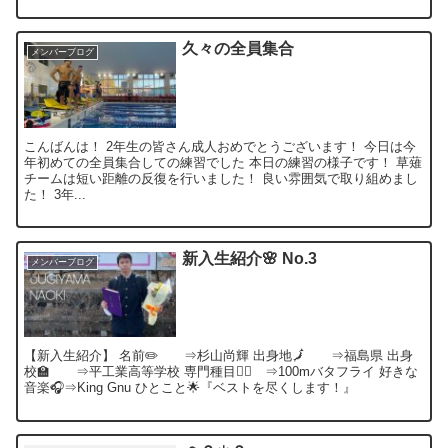
久々の全員集合
メンバーブログ
こんばんは！ 2年生の皆さん成人おめでとうございます！ 今日は今
年初めての全員集合しての練習でした 本日の練習の様子です！ 草薙
チームは短い距離の反復を行いました！ 良い雰囲気で取り組めまし
た！ 3年...
新入生紹介🌸 No.3
メンバーブログ
【新入生紹介】 名前✏️ ⇒杉山尚輝 出身地🗾 ⇒福島県 出身
校🏫 ⇒平工業高等学校 専門種目🏊‍♂️ ⇒100mバタフライ 好きな
音楽🎧⇒King Gnu ひとこと🌟『ベストを尽くします！』