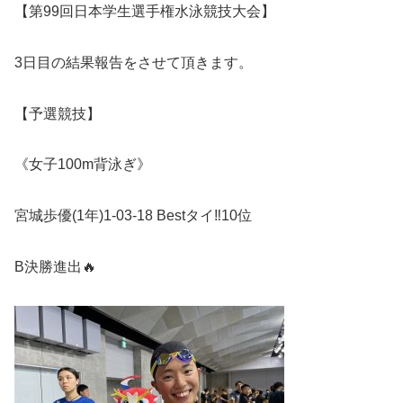
【第
99
回日本学生選手権水泳競技大会】
3
日目の結果報告をさせて頂きます。
【予選競技】
《女子
100m
背泳ぎ》
宮城歩優
(1
年
)1-03-18 Best
タイ
‼︎
10
位
B
決勝進出
🔥