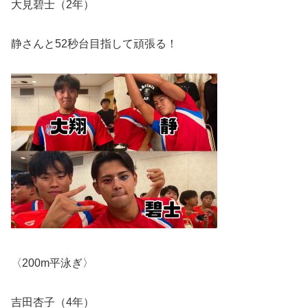
大見碧士（
2
年）
静さんと
52
秒台目指して頑張る！
〈
200m
平泳ぎ〉
吉田杏子（
4
年）