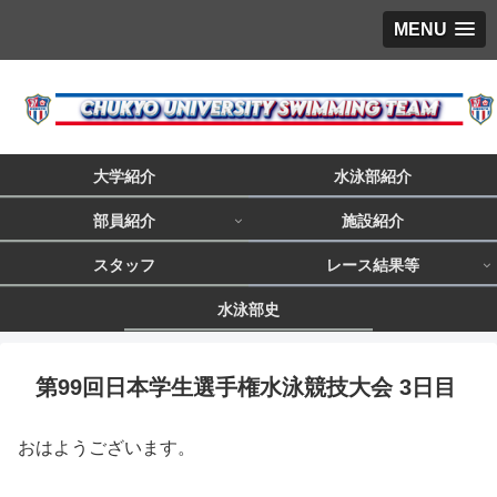
MENU
大学紹介
水泳部紹介
部員紹介
施設紹介
スタッフ
レース結果等
水泳部史
第99回日本学生選手権水泳競技大会 3日目
おはようございます。