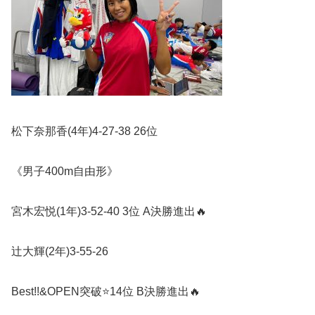
松下奈那香
(4
年
)4-27-38 26
位
《男子
400m
自由形》
宮木宏悦
(1
年
)3-52-40 3
位
A
決勝進出
🔥
辻大輝
(2
年
)3-55-26
Best!!&OPEN
突破
⭐️
14
位
B
決勝進出
🔥