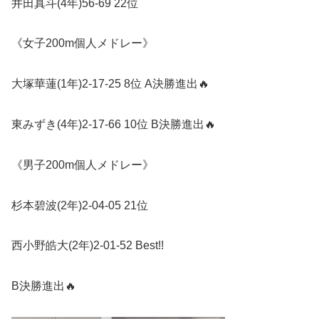
井田真斗
(4
年
)56-69 22
位
《女子
200m
個人メドレー》
大塚華蓮
(1
年
)2-17-25 8
位
A
決勝進出
🔥
東みずき
(4
年
)2-17-66 10
位
B
決勝進出
🔥
《男子
200m
個人メドレー》
杉本碧波
(2
年
)2-04-05 21
位
西小野皓大
(2
年
)2-01-52 Best!!
B
決勝進出
🔥