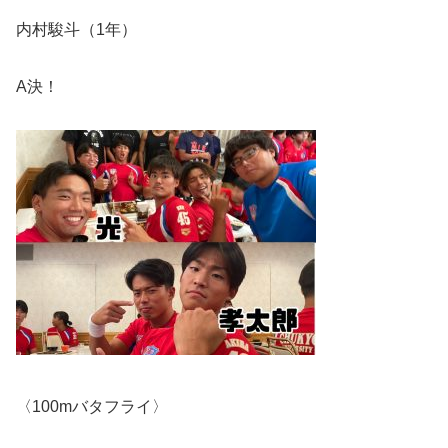
内村駿斗（
1
年）
A決！
〈
100m
バタフライ〉