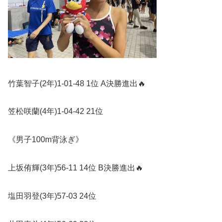
竹葉智子
(2
年
)1-01-48 1
位
A
決勝進出
🔥
笠松咲蘭
(4
年
)1-04-42 21
位
《男子
100m
背泳ぎ》
上坂侑輝
(3
年
)56-11 14
位
B
決勝進出
🔥
塩田羽登
(3
年
)57-03 24
位