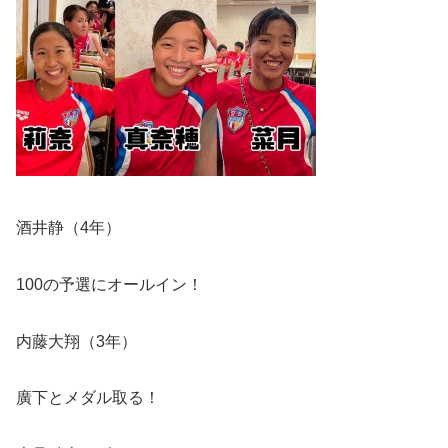
酒井静（
4
年）
100
の予選にオールイン！
内藤大翔（
3
年）
廣下とメダル取る！