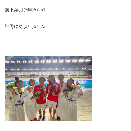
廣下菜月
(3
年
)57-51
神野ゆめ
(3
年
)54-23