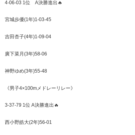
4-06-03 1
位
A
決勝進出
🔥
宮城歩優
(1
年
)1-03-45
吉田杏子
(4
年
)1-09-04
廣下菜月
(3
年
)58-06
神野ゆめ
(3
年
)55-48
《男子
4×100m
メドレーリレー》
3-37-79 1
位
A
決勝進出
🔥
西小野皓大
(2
年
)56-01