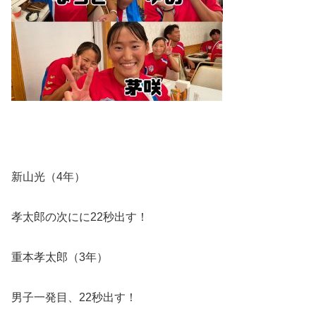
新山光（
4
年）
孝太郎の次にに
22
秒出す！
重本孝太郎（
3
年）
男子一発目、
22
秒出す！