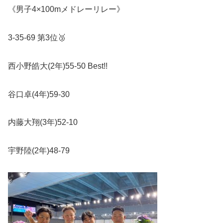
《男子
4×100m
メドレーリレー》
3-35-69
第
3
位
🥉
西小野皓大
(2
年
)55-50 Best!!
谷口卓
(4
年
)59-30
内藤大翔
(3
年
)52-10
宇野陸
(2
年
)48-79