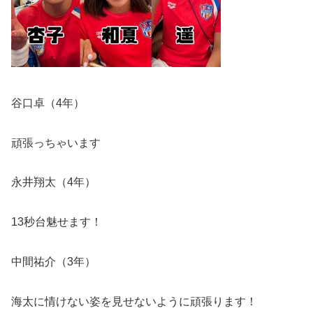
谷口卓（
4
年）
頑張っちゃいます
永井翔太（
4
年）
13
秒台魅せます！
中間祐介（
3
年）
海太に情けない姿を見せないように頑張ります！