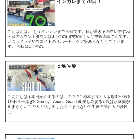
インカレまで70日！
メンバーブログ
こんばんは。 もうインカレまで70日です。日が過ぎるの早いですね
今日のカウントダウンは3年生の山内拓実さんと中阪太軌さんです。
いつもドライやウエイトのサポート、ケア等ありがとうございま
す。 今日は1年生の...
🌷🌺🦩💖
メンバーブログ
こんにちは☀️本日紹介するのは…？？？1.椋本沙良2.大阪府3.2004.8
月6日4.平泳ぎ5.Greedy - Ariana Grande6.楽しみ切る7.次は水泳愛が
止まらないこの人！話し出したら止まらない?!生粋の関西人の沙良
^_...