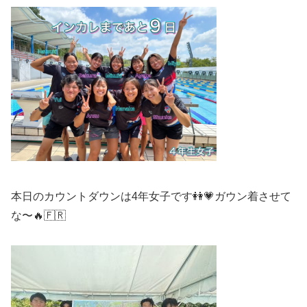
本日のカウントダウンは4年女子です👭💗ガウン着させて
な〜🔥🇫🇷