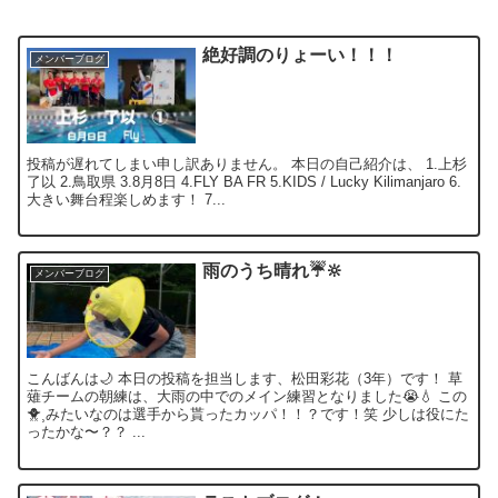
絶好調のりょーい！！！
メンバーブログ
投稿が遅れてしまい申し訳ありません。 本日の自己紹介は、 1.上杉
了以 2.鳥取県 3.8月8日 4.FLY BA FR 5.KIDS / Lucky Kilimanjaro 6.
大きい舞台程楽しめます！ 7...
雨のうち晴れ☔️🔆
メンバーブログ
こんばんは🌙 本日の投稿を担当します、松田彩花（3年）です！ 草
薙チームの朝練は、大雨の中でのメイン練習となりました😭💧 この
🐥⸒みたいなのは選手から貰ったカッパ！！？です！笑 少しは役にた
ったかな〜？？ ...