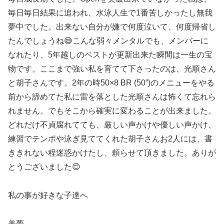
毎日毎日結果に追われ、水泳人生で
1
番苦しかったし無我
夢中でした。出来ない自分が嫌で何度泣いて、何度帰省し
たんでしょうね
😅
こんな弱々メンタルでも、メンバーに
なれたり、
5
年越しのベストが更新出来た瞬間は一生の宝
物です。ここまで強い私を育てて下さったのは、光順さん
と胡子さんです。
2
年の時
50×8 BR (50”)
のメニューをやる
前から諦めてた私に雷を落とした光順さんは怖くて忘れら
れません。でもそこから確実に変わることが出来ました。
どれだけ不貞腐れてても、厳しい声かけや優しい声かけ、
練習でテンポや泳ぎ見ててくれた胡子さん
お
2
人には、書
ききれない程迷惑かけたし、頼らせて頂きました。ありが
とうございました
😊
私の事が好きな子達へ
美夢