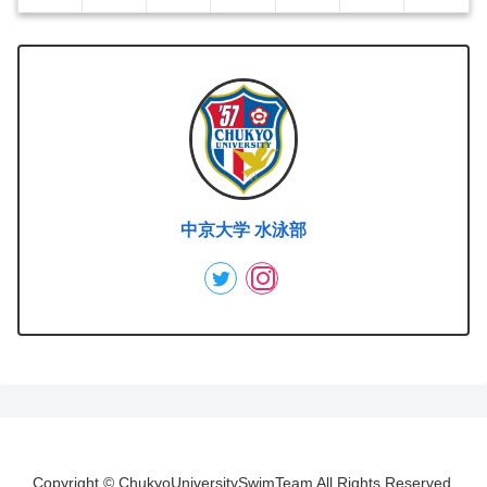
中京大学 水泳部
Copyright © ChukyoUniversitySwimTeam All Rights Reserved.