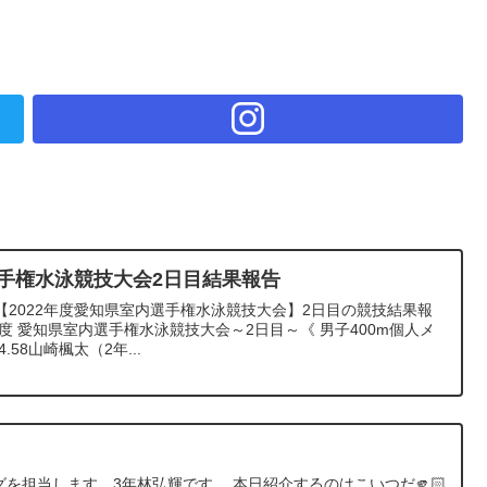
選手権水泳競技大会2日目結果報告
【2022年度愛知県室内選手権水泳競技大会】2日目の競技結果報
年度 愛知県室内選手権水泳競技大会～2日目～《 男子400m個人メ
.58山崎楓太（2年...
のブログを担当します。3年林弘輝です。 本日紹介するのはこいつだ🫵🏻