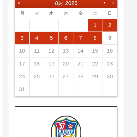
<
8月 2026
>
▼
月
火
水
木
金
土
日
5
7
3
5
1
1
4
7
2
5
7
3
6
1
4
6
2
2
5
1
3
6
1
4
7
2
5
7
3
4
7
3
5
1
3
6
2
4
7
2
5
5
1
4
6
2
4
7
3
5
1
3
6
6
2
5
7
3
5
1
1
2
12
14
10
12
14
12
14
10
13
13
12
10
13
14
12
14
10
14
10
12
10
13
14
12
12
13
14
10
12
10
13
13
12
14
10
12
11
11
11
11
11
11
11
8
8
9
8
9
9
8
8
9
8
9
9
8
9
8
9
8
3
4
5
6
7
8
9
19
21
17
19
15
15
18
21
16
19
21
17
20
15
18
20
16
16
19
15
17
20
15
18
21
16
19
21
17
18
21
17
19
15
17
20
16
18
21
16
19
19
15
18
20
16
18
21
17
19
15
17
20
20
16
19
21
17
19
15
10
11
12
13
14
15
16
26
28
24
26
22
22
25
28
23
26
28
24
27
22
25
27
23
23
26
22
24
27
22
25
28
23
26
28
24
25
28
24
26
22
24
27
23
25
28
23
26
26
22
25
27
23
25
28
24
26
22
24
27
27
23
26
28
24
26
22
17
18
19
20
21
22
23
31
29
30
31
29
30
29
29
30
31
31
29
30
30
29
30
31
29
30
31
29
24
25
26
27
28
29
30
31