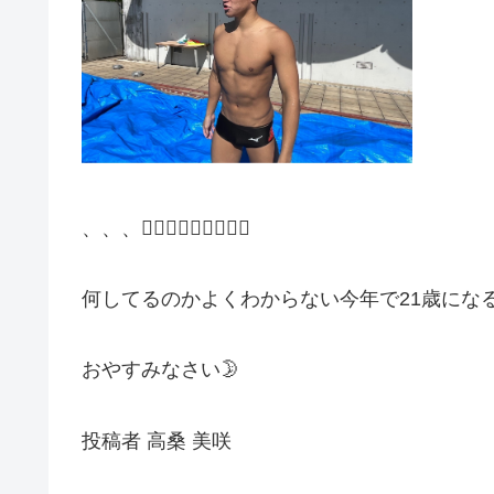
、、、🤦🏻‍♀️🤦🏻‍♀️🤦🏻‍♀️
何してるのかよくわからない今年で21歳になる
おやすみなさい🌛
投稿者 高桑 美咲