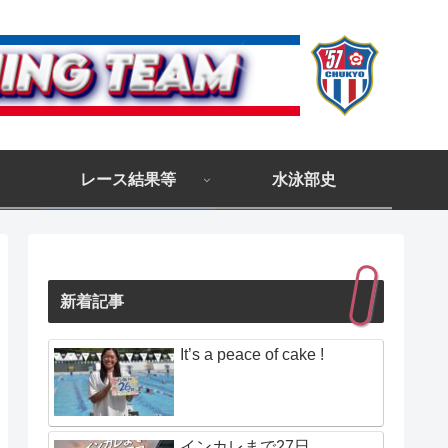
レース結果等
水泳部史
新着記事
It’s a peace of cake !
インカレまで27日