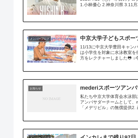
1.小林優心 2.神奈川県 3.11月29日 4
中京大学子どもスポー
メンバーブログ
11/13に中京大学豊田キャ
は小学生を対象に水泳教室を
方をレクチャーしました🐸 ↓今
mederiスポーツアン
お知らせ
私たち中京大学体育会水泳部は202
アンバサダーチームとして、m
「メデリピル」の無償提供2. 産
インカレまで残り97日
メンバーブログ