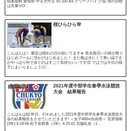
稲葉龍騎 愛知県 中京大中京 50.100 Ba クリープハイプ/栞 僕の目標
は先輩やO...
桜ひらひら🌸
メンバーブログ
こんばんは！ 最近は晴れの日が続いてます☀️ 長水路沿いの桜が散り
はじめプールに浮かびはじめました！ まだ風は冷たくて寒い🥶です
がやっぱり外で泳ぐのはすごく気持ちいいです😊 ではでは今日の様
子にまいりましょう💁‍♀️...
2021年度中部学生春季水泳競技
メンバーブログ
大会 結果報告
こんばんは🙌 昨日、行われました2021年度中部学生春季水泳競技大
会の結果報告をさせていただきます! ＜女子400m自由形＞ 笠原瑠南
(3年) 4-18-56 松下奈那香（2年）4-25-62 宮脇礼依（1...