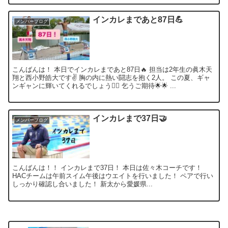
インカレまであと87日💪
メンバーブログ
こんばんは！ 本日でインカレまであと87日🔥 担当は2年生の眞木天
翔と西小野皓大です✌️ 胸の内に熱い闘志を抱く2人。 この夏、ギャ
ンギャンに輝いてくれるでしょう❤️‍🔥 乞うご期待🌟🌟 ...
インカレまで37日🤝
メンバーブログ
こんばんは！！ インカレまで37日！ 本日は佐々木コーチです！
HACチームは午前スイム午後はウエイトを行いました！ ペアで行い
しっかり確認し合いました！ 新太から愛媛県...