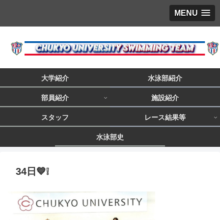
MENU
大学紹介
水泳部紹介
部員紹介
施設紹介
スタッフ
レース結果等
水泳部史
34日💙❕