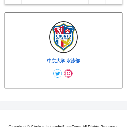
中京大学 水泳部
Copyright © ChukyoUniversitySwimTeam All Rights Reserved.