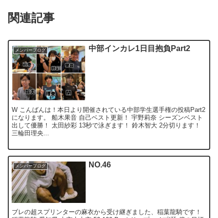
関連記事
中部インカレ1日目抱負Part2
メンバーブログ
W こんばんは！本日より開催されている中部学生選手権の投稿Part2
になります。 船木果音 自己ベスト更新！ 宇野莉奈 シーズンベスト
出して優勝！ 太田紗彩 13秒で泳ぎます！ 鈴木智大 2分切ります！
三輪田理央...
NO.46
メンバーブログ
ブレの超スプリンターの麻衣から受け継ぎました、稲葉龍騎です！