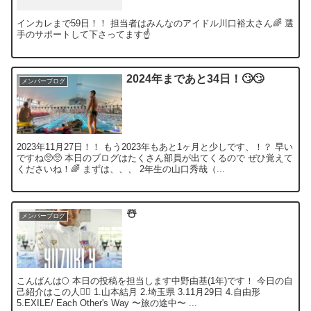
インカレまで59日！！ 担当者はみんなのアイドル川口裕太さん🌈 選
手のサポートして下さってます☝️
2024年まであと34日！🙄🙄
メンバーブログ
2023年11月27日！！ もう2023年もあと1ヶ月と少しです、！？ 早い
ですね🥺🥺 本日のブログはたくさん部員が出てくるので ぜひ覚えて
くださいね！🌈 まずは、、、 2年生の山口秀哉（...
☃️
メンバーブログ
こんばんは🌕 本日の投稿を担当します中野由基(1年)です！ 今日の自
己紹介はこの人🙋‍♀️ 1.山本結月 2.埼玉県 3.11月29日 4.自由形
5.EXILE/ Each Other's Way 〜旅の途中〜 ...