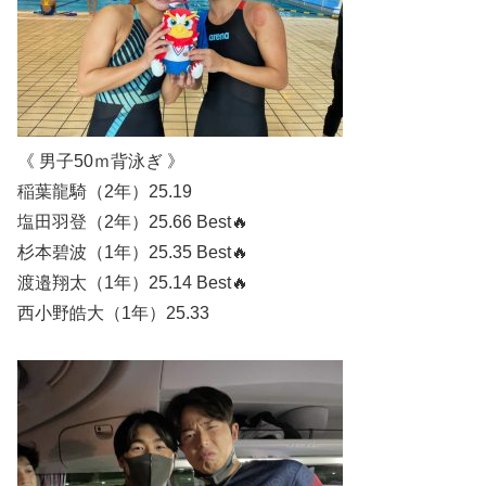
《 男子50ｍ背泳ぎ 》
稲葉龍騎（2年）25.19
塩田羽登（2年）25.66 Best🔥
杉本碧波（1年）25.35 Best🔥
渡邉翔太（1年）25.14 Best🔥
西小野皓大（1年）25.33