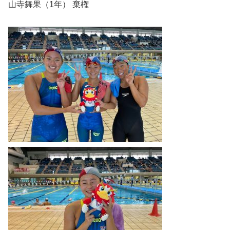
山寺舞果（1年） 棄権