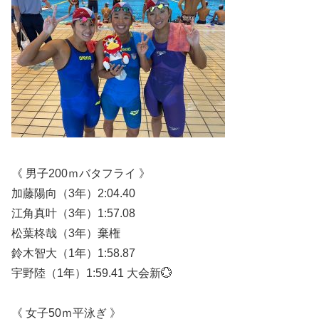
《 男子200ｍバタフライ 》
加藤陽向（3年）2:04.40
江角真叶（3年）1:57.08
松葉柊哉（3年）棄権
鈴木智大（1年）1:58.87
宇野陸（1年）1:59.41 大会新💮
《 女子50ｍ平泳ぎ 》