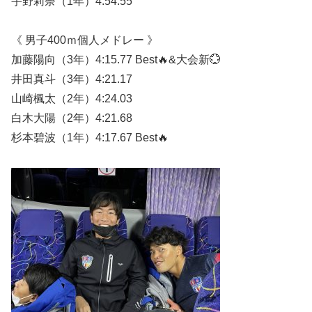
宇野莉奈（1年）4:54.55
《 男子400ｍ個人メドレー 》
加藤陽向（3年）4:15.77 Best🔥&大会新💮
井田真斗（3年）4:21.17
山崎楓太（2年）4:24.03
白木大陽（2年）4:21.68
杉本碧波（1年）4:17.67 Best🔥