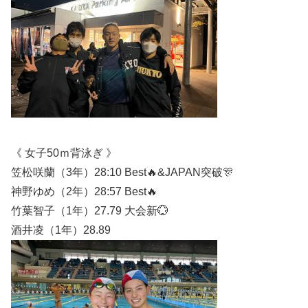
《 女子50ｍ背泳ぎ 》
笠松咲蘭（3年）28:10 Best🔥&JAPAN突破🎊
神野ゆめ（2年）28:57 Best🔥
竹葉智子（1年）27.79 大会新💮
酒井凌（1年）28.89