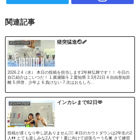
関連記事
猪突猛進🤕🩹
メンバーブログ
2026.2.4（水） 本日の投稿を担当します2年林弘輝です！！ 今日の
自己紹介はこいつだ！ 1.廣瀬陽斗 2.愛知県 3.3月21日 4.自由形短距
離 5.拝啓、少年よ 6.負けない 7.次はおもしろ...
インカレまで82日🫶
メンバーブログ
投稿が遅くなり申し訳ありません🙇‍♀️ 本日のカウトダウンは2年生の2
人👭 とても楽しみな2人です！夏に向けて頑張ろーう💪🏾 さて練習