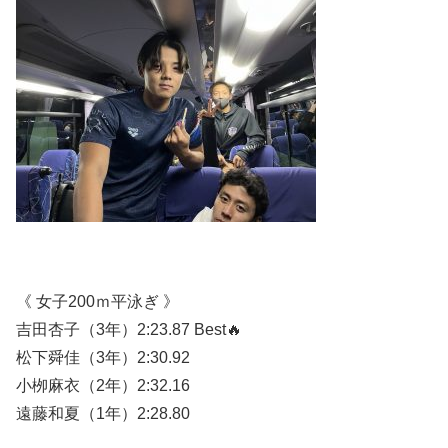
《 女子200ｍ平泳ぎ 》
吉田杏子（3年）2:23.87 Best🔥
松下舜佳（3年）2:30.92
小栁麻衣（2年）2:32.16
遠藤和夏（1年）2:28.80