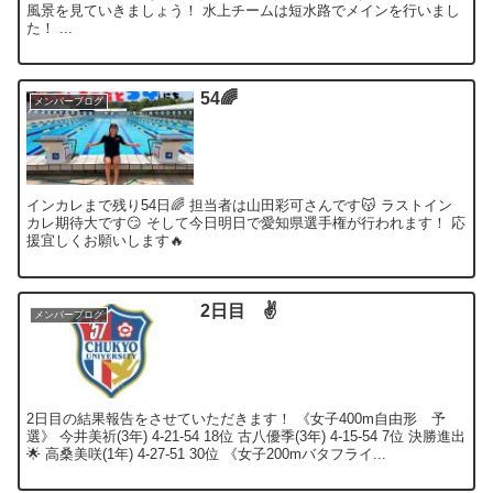
風景を見ていきましょう！ 水上チームは短水路でメインを行いまし
た！ ...
54🌈
メンバーブログ
インカレまで残り54日🌈 担当者は山田彩可さんです😽 ラストイン
カレ期待大です😏 そして今日明日で愛知県選手権が行われます！ 応
援宜しくお願いします🔥
2日目 ✌️
メンバーブログ
2日目の結果報告をさせていただきます！ 《女子400m自由形 予
選》 今井美祈(3年) 4-21-54 18位 古八優季(3年) 4-15-54 7位 決勝進出
🌟 高桑美咲(1年) 4-27-51 30位 《女子200mバタフライ...