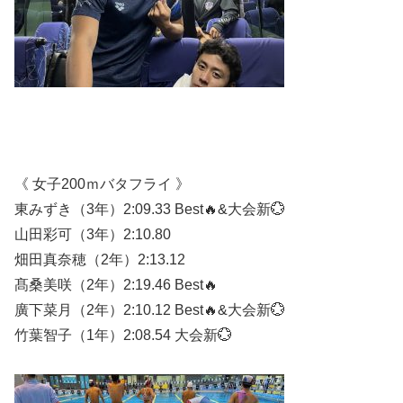
《 女子200ｍバタフライ 》
東みずき（3年）2:09.33 Best🔥&大会新💮
山田彩可（3年）2:10.80
畑田真奈穂（2年）2:13.12
髙桑美咲（2年）2:19.46 Best🔥
廣下菜月（2年）2:10.12 Best🔥&大会新💮
竹葉智子（1年）2:08.54 大会新💮