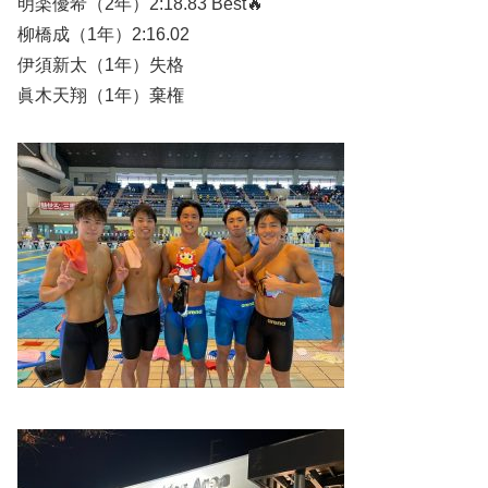
明楽優希（2年）2:18.83 Best🔥
柳橋成（1年）2:16.02
伊須新太（1年）失格
眞木天翔（1年）棄権