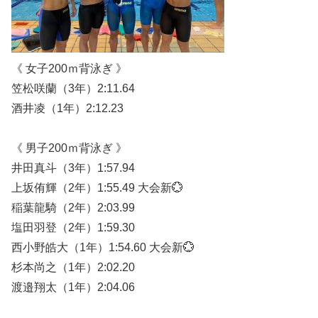
《 女子200ｍ背泳ぎ 》
笠松咲蘭（3年）2:11.64
酒井凌（1年）2:12.23
《 男子200ｍ背泳ぎ 》
井田真斗（3年）1:57.94
上坂侑輝（2年）1:55.49 大会新💮
稲葉龍騎（2年）2:03.99
塩田羽登（2年）1:59.30
西小野皓大（1年）1:54.60 大会新💮
杉本尚之（1年）2:02.20
渡邉翔太（1年）2:04.06