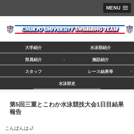
MENU
大学紹介
水泳部紹介
部員紹介
施設紹介
スタッフ
レース結果等
水泳部史
第5回三重とこわか水泳競技大会1日目結果
報告
こんばんは🌙