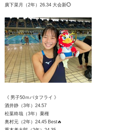
廣下菜月（2年）26.34 大会新💮
《 男子50ｍバタフライ 》
酒井静（3年）24.57
松葉柊哉（3年）棄権
奥村元（2年）24.45 Best🔥
重本孝太郎（2年）24.35