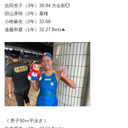
吉田杏子（3年）30.94 大会新💮
田山茅咲（2年）棄権
小栁麻衣（2年）32.68
遠藤和夏（1年）32.27 Best🔥
《 男子50ｍ平泳ぎ 》