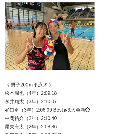
《 男子200ｍ平泳ぎ 》
松本周也（4年）2:09.18
永井翔太（3年）2:10.07
谷口卓（3年）2:06.99 Best🔥&大会新💮
中間祐介（2年）2:10.40
尾矢海太（2年）2:08.86