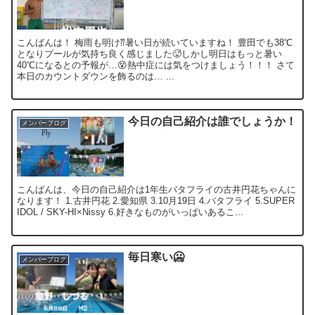
こんばんは！ 梅雨も明け⁇暑い日が続いていますね！ 豊田でも38℃
となりプールが気持ち良く感じました🥵しかし明日はもっと暑い
40℃になるとの予報が…😵熱中症には気をつけましょう！！！ さて
本日のカウントダウンを飾るのは… ...
今日の自己紹介は誰でしょうか！
メンバーブログ
こんばんは、今日の自己紹介は1年生バタフライの古井円花ちゃんに
なります！ 1.古井円花 2.愛知県 3.10月19日 4.バタフライ 5.SUPER
IDOL / SKY-HI×Nissy 6.好きなものがいっぱいあるこ...
毎日寒い🥶
メンバーブログ