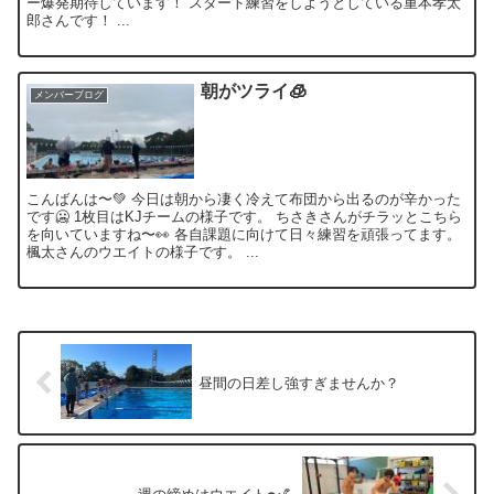
ー爆発期待しています！ スタート練習をしようとしている重本孝太
郎さんです！ ...
朝がツライ🧊
メンバーブログ
こんばんは〜💚 今日は朝から凄く冷えて布団から出るのが辛かった
です🥶 1枚目はKJチームの様子です。 ちさきさんがチラッとこちら
を向いていますね〜👀 各自課題に向けて日々練習を頑張ってます。
楓太さんのウエイトの様子です。 ...
昼間の日差し強すぎませんか？