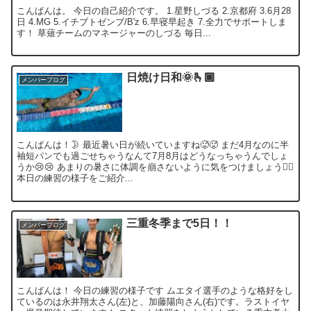
こんばんは。 今日の自己紹介です。 1.星野しづる 2.京都府 3.6月28
日 4.MG 5.イチブトゼンブ/B'z 6.早寝早起き 7.全力でサポートしま
す！ 草薙チームのマネージャーのしづる 毎日...
日焼け日和🌞🫰🏾
メンバーブログ
こんばんは！🌛 最近暑い日が続いていますね🥵🥵 まだ4月なのに半
袖短パンでも過ごせちゃうなんて7月8月はどうなっちゃうんでしょ
うか😢😢 あまりの暑さに体調を崩さないように気をつけましょう✊🏻
本日の練習の様子をご紹介...
三重冬季まで5日！！
メンバーブログ
こんばんは！ 今日の練習の様子です ムエタイ選手のような格好をし
ているのは永井翔太さん(左)と、加藤陽向さん(右)です。ラストイヤ