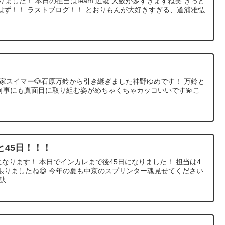
ました！ 本日の担当はteam 近畿 人数が多すぎますね笑 きっと
はず！！ ラストブログ！！ とおりもんが大好きすぎる、道浦雅弘
犬家スイマー🐶石原万鈴から引き継ぎました神野ゆめです！ 万鈴と
🔥何事にも真面目に取り組む姿がめちゃくちゃカッコいいです💫こ
45日！！！
になります！ 本日でインカレまで後45日になりました！ 担当は4
張りましたね😆 今年の夏も中京のスプリンター魂見せてください
...