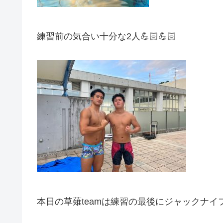
練習前の気合い十分な2人💪🏻💪🏻
本日の草薙teamは練習の最後にジャックナイフ