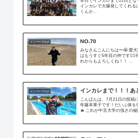
本日でインカレまで22日となり
インカレで大爆発してくれる
くんか...
NO.70
メンバーブログ
みなさんこんにちは〜🤩 愛
はもうすぐ5年目の仲です❤️‍
れからもよろしくね！！ ...
インカレまで！！！あと
メンバーブログ
こんばんは、7月21日の投稿
年藤本果子です！だいぶ体を
🔥 これが中京大学の強さの秘訣