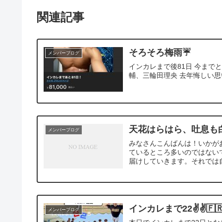
関連記事
そろそろ梅雨☔️
メンバーブログ
インカレまで後81日 今まで
輔、三輪田理央 去年悔しい
天花はらはら、吐息も
メンバーブログ
みなさんこんばんは！いかが
ているところ多いのではない
届けしていきます。それでは自
インカレまで22✌️✌️🇫
メンバーブログ