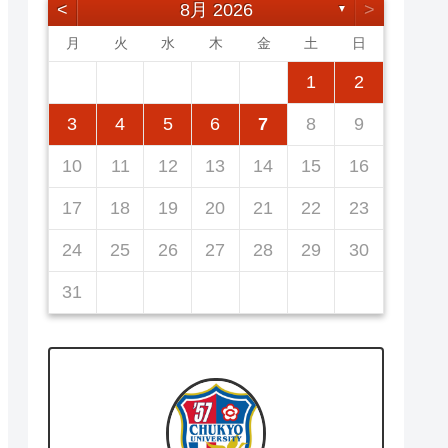
<
8月 2026
>
▼
月
火
水
木
金
土
日
5
7
3
5
1
1
4
7
2
5
7
3
6
1
4
6
2
2
5
1
3
6
1
4
7
2
5
7
3
4
7
3
5
1
3
6
2
4
7
2
5
5
1
4
6
2
4
7
3
5
1
3
6
6
2
5
7
3
5
1
1
2
12
14
10
12
14
12
14
10
13
13
12
10
13
14
12
14
10
14
10
12
10
13
14
12
12
13
14
10
12
10
13
13
12
14
10
12
11
11
11
11
11
11
11
8
8
9
8
9
9
8
8
9
8
9
9
8
9
8
9
8
3
4
5
6
7
8
9
19
21
17
19
15
15
18
21
16
19
21
17
20
15
18
20
16
16
19
15
17
20
15
18
21
16
19
21
17
18
21
17
19
15
17
20
16
18
21
16
19
19
15
18
20
16
18
21
17
19
15
17
20
20
16
19
21
17
19
15
10
11
12
13
14
15
16
26
28
24
26
22
22
25
28
23
26
28
24
27
22
25
27
23
23
26
22
24
27
22
25
28
23
26
28
24
25
28
24
26
22
24
27
23
25
28
23
26
26
22
25
27
23
25
28
24
26
22
24
27
27
23
26
28
24
26
22
17
18
19
20
21
22
23
31
29
30
31
29
30
29
29
30
31
31
29
30
30
29
30
31
29
30
31
29
24
25
26
27
28
29
30
31