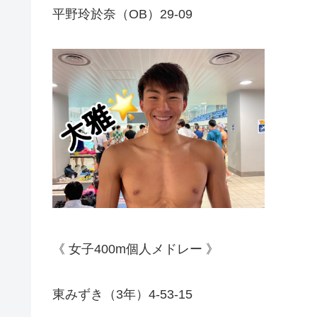
平野玲於奈（
OB
）
29-09
《
女子
400m
個人メドレー
》
東みずき（
3
年）
4-53-15