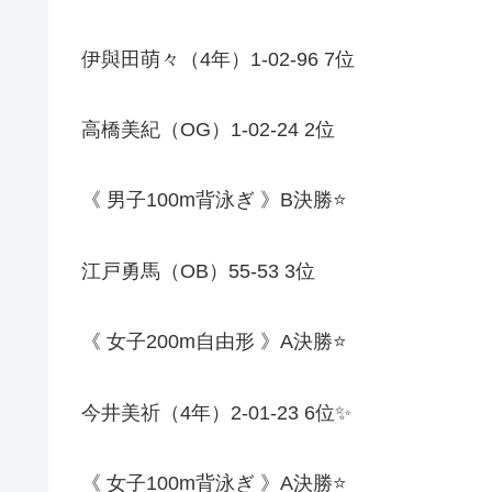
伊與田萌々（
4
年）
1-02-96 7
位
高橋美紀（
OG
）
1-02-24 2
位
《
男子
100m
背泳ぎ
》
B
決勝
⭐️
江戸勇馬（
OB
）
55-53 3
位
《
女子
200m
自由形
》
A
決勝
⭐️
今井美祈（
4
年）
2-01-23 6
位
✨
《
女子
100m
背泳ぎ
》
A
決勝
⭐️