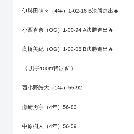
伊與田萌々（
4
年）
1-02-18 B
決勝進出
🔥
小西杏奈（
OG
）
1-00-94 A
決勝進出
🔥
高橋美紀（
OG
）
1-02-06 B
決勝進出
🔥
《
男子
100m
背泳ぎ
》
西小野皓大（
1
年）
55-92
瀬崎勇宇（
4
年）
56-83
中原樹人（
4
年）
56-59