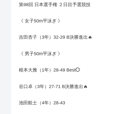
第
98
回
日本選手権
２日目予選競技
《
女子
50m
平泳ぎ
》
吉田杏子（
3
年）
32-29 B
決勝進出
🔥
《
男子
50m
平泳ぎ
》
根本大雅（
1
年）
28-49 Best
💮
谷口卓（
3
年）
27-71 B
決勝進出
🔥
池田航士（
4
年）
28-43