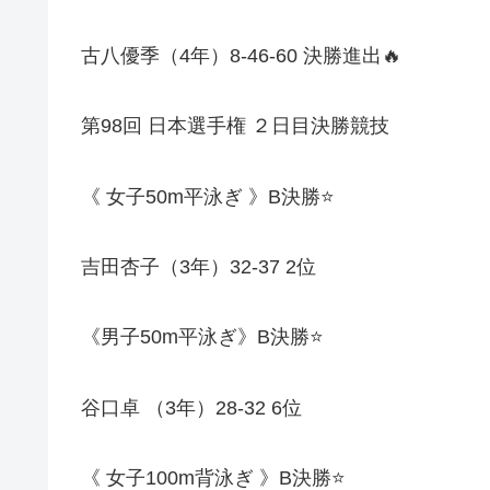
古八優季（
4
年）
8-46-60
決勝進出
🔥
第
98
回
日本選手権
２日目決勝競技
《
女子
50m
平泳ぎ
》
B
決勝
⭐️
吉田杏子（
3
年）
32-37 2
位
《男子
50m
平泳ぎ》
B
決勝
⭐️
谷口卓
（
3
年）
28-32 6
位
《
女子
100m
背泳ぎ
》
B
決勝
⭐