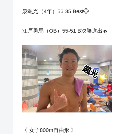
泉颯光（
4
年）
56-35 Best
💮
江戸勇馬（
OB
）
55-51 B
決勝進出
🔥
《
女子
800m
自由形
》