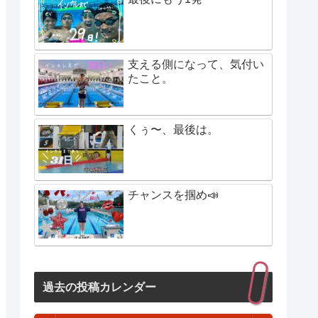
支える側になって、気付い
たこと。
くぅ〜、最後は。
チャンスを掴め📣
過去の投稿カレンダー