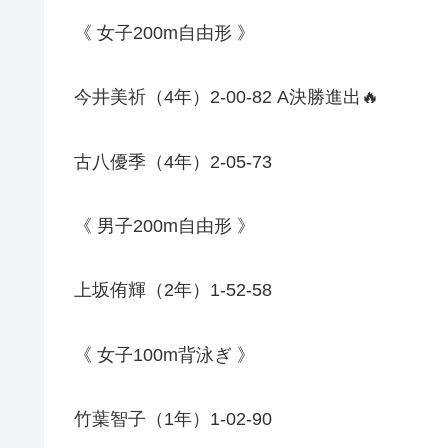
《
女子
200m
自由形
》
今井美祈（
4
年）
2-00-82 A
決勝進出
🔥
古八優季（
4
年）
2-05-73
《
男子
200m
自由形
》
上坂侑輝（
2
年）
1-52-58
《
女子
100m
背泳ぎ
》
竹葉智子（
1
年）
1-02-90