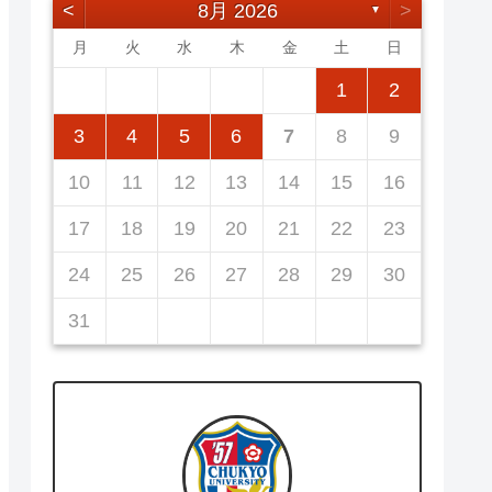
<
8月 2026
>
▼
月
火
水
木
金
土
日
5
7
3
5
1
1
4
7
2
5
7
3
6
1
4
6
2
2
5
1
3
6
1
4
7
2
5
7
3
4
7
3
5
1
3
6
2
4
7
2
5
5
1
4
6
2
4
7
3
5
1
3
6
6
2
5
7
3
5
1
1
2
12
14
10
12
14
12
14
10
13
13
12
10
13
14
12
14
10
14
10
12
10
13
14
12
12
13
14
10
12
10
13
13
12
14
10
12
11
11
11
11
11
11
11
8
8
9
8
9
9
8
8
9
8
9
9
8
9
8
9
8
3
4
5
6
7
8
9
19
21
17
19
15
15
18
21
16
19
21
17
20
15
18
20
16
16
19
15
17
20
15
18
21
16
19
21
17
18
21
17
19
15
17
20
16
18
21
16
19
19
15
18
20
16
18
21
17
19
15
17
20
20
16
19
21
17
19
15
10
11
12
13
14
15
16
26
28
24
26
22
22
25
28
23
26
28
24
27
22
25
27
23
23
26
22
24
27
22
25
28
23
26
28
24
25
28
24
26
22
24
27
23
25
28
23
26
26
22
25
27
23
25
28
24
26
22
24
27
27
23
26
28
24
26
22
17
18
19
20
21
22
23
31
29
30
31
29
30
29
29
30
31
31
29
30
30
29
30
31
29
30
31
29
24
25
26
27
28
29
30
31