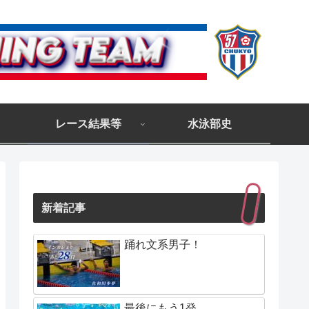
レース結果等
水泳部史
新着記事
踊れ文系男子！
最後にもう1発