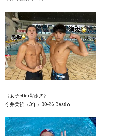
《女子50m背泳ぎ》
今井美祈（3年）30-26 Best!🔥