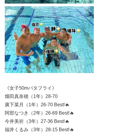
《女子50mバタフライ》
畑田真奈穂（1年）28-70
廣下菜月（1年）26-70 Best!🔥
阿部なつき（2年）26-69 Best!🔥
今井美祈（3年）27-36 Best!🔥
福井くるみ（3年）28-15 Best!🔥