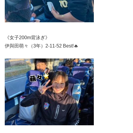
《女子200m背泳ぎ》
伊與田萌々（3年）2-11-52 Best!🔥