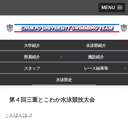
MENU
大学紹介
水泳部紹介
部員紹介
施設紹介
スタッフ
レース結果等
水泳部史
第４回三重とこわか水泳競技大会
こんばんは🌙