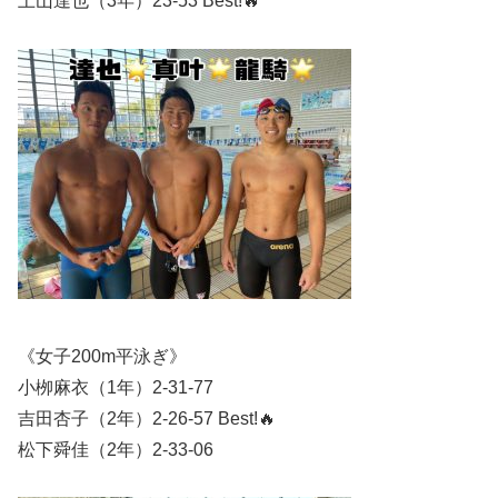
上山達也（3年）23-53 Best!🔥
《女子200m平泳ぎ》
小栁麻衣（1年）2-31-77
吉田杏子（2年）2-26-57 Best!🔥
松下舜佳（2年）2-33-06