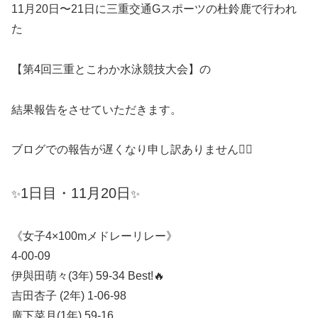
11月20日〜21日に三重交通Gスポーツの杜鈴鹿で行われ
た
【第4回三重とこわか水泳競技大会】の
結果報告をさせていただきます。
ブログでの報告が遅くなり申し訳ありません🙇‍♂️
1日目・11月20日
✨
✨
《女子4×100mメドレーリレー》
4-00-09
伊與田萌々(3年) 59-34 Best!🔥
吉田杏子 (2年) 1-06-98
廣下菜月(1年) 59-16