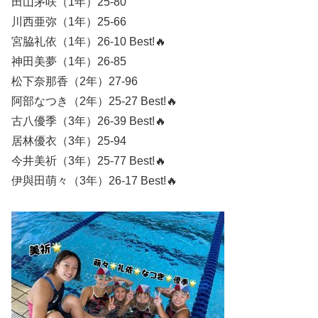
田山茅咲（1年）25-80
川西亜弥（1年）25-66
宮脇礼依（1年）26-10 Best!🔥
神田美夢（1年）26-85
松下奈那香（2年）27-96
阿部なつき（2年）25-27 Best!🔥
古八優季（3年）26-39 Best!🔥
居林優衣（3年）25-94
今井美祈（3年）25-77 Best!🔥
伊與田萌々（3年）26-17 Best!🔥