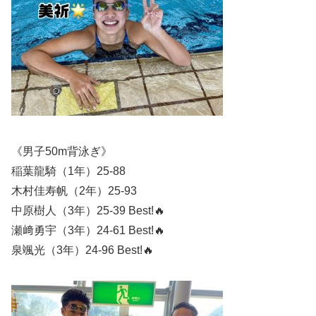
《男子50m背泳ぎ》
稲葉龍騎（1年）25-88
木村佳寿帆（2年）25-93
中原樹人（3年）25-39 Best!🔥
瀬﨑勇宇（3年）24-61 Best!🔥
泉颯光（3年）24-96 Best!🔥