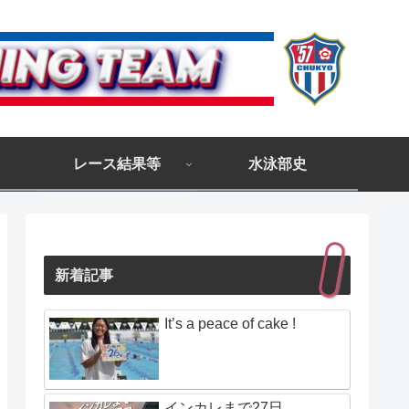
レース結果等
水泳部史
新着記事
It’s a peace of cake !
インカレまで27日