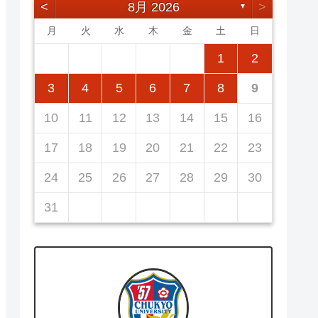
<
8月 2026
>
▼
月
火
水
木
金
土
日
5
7
3
5
1
1
4
7
2
5
7
3
6
1
4
6
2
2
5
1
3
6
1
4
7
2
5
7
3
4
7
3
5
1
3
6
2
4
7
2
5
5
1
4
6
2
4
7
3
5
1
3
6
6
2
5
7
3
5
1
1
2
12
14
10
12
14
12
14
10
13
13
12
10
13
14
12
14
10
14
10
12
10
13
14
12
12
13
14
10
12
10
13
13
12
14
10
12
11
11
11
11
11
11
11
8
8
9
8
9
9
8
8
9
8
9
9
8
9
8
9
8
3
4
5
6
7
8
9
19
21
17
19
15
15
18
21
16
19
21
17
20
15
18
20
16
16
19
15
17
20
15
18
21
16
19
21
17
18
21
17
19
15
17
20
16
18
21
16
19
19
15
18
20
16
18
21
17
19
15
17
20
20
16
19
21
17
19
15
10
11
12
13
14
15
16
26
28
24
26
22
22
25
28
23
26
28
24
27
22
25
27
23
23
26
22
24
27
22
25
28
23
26
28
24
25
28
24
26
22
24
27
23
25
28
23
26
26
22
25
27
23
25
28
24
26
22
24
27
27
23
26
28
24
26
22
17
18
19
20
21
22
23
31
29
30
31
29
30
29
29
30
31
31
29
30
30
29
30
31
29
30
31
29
24
25
26
27
28
29
30
31