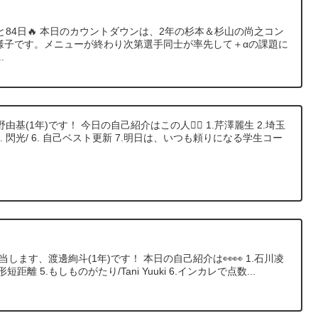
84日🔥 本日のカウントダウンは、2年の杉本＆杉山の尚之コン
の様子です。メニューが終わり次第選手同士が率先して＋αの課題に
.
(1年)です！ 今日の自己紹介はこの人🙋‍♂️ 1.芹澤麗生 2.埼玉
イ 5. 閃光/ 6. 自己ベスト更新 7.明日は、いつも頼りになる学生コー
当します、渡邊絢斗(1年)です！ 本日の自己紹介は👀👀 1.石川凌
由形短距離 5.もしものがたり/Tani Yuuki 6.インカレで点数...