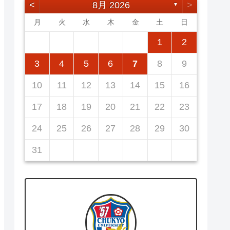
<
8月 2026
>
▼
月
火
水
木
金
土
日
5
7
3
5
1
1
4
7
2
5
7
3
6
1
4
6
2
2
5
1
3
6
1
4
7
2
5
7
3
4
7
3
5
1
3
6
2
4
7
2
5
5
1
4
6
2
4
7
3
5
1
3
6
6
2
5
7
3
5
1
1
2
12
14
10
12
14
12
14
10
13
13
12
10
13
14
12
14
10
14
10
12
10
13
14
12
12
13
14
10
12
10
13
13
12
14
10
12
11
11
11
11
11
11
11
8
8
9
8
9
9
8
8
9
8
9
9
8
9
8
9
8
3
4
5
6
7
8
9
19
21
17
19
15
15
18
21
16
19
21
17
20
15
18
20
16
16
19
15
17
20
15
18
21
16
19
21
17
18
21
17
19
15
17
20
16
18
21
16
19
19
15
18
20
16
18
21
17
19
15
17
20
20
16
19
21
17
19
15
10
11
12
13
14
15
16
26
28
24
26
22
22
25
28
23
26
28
24
27
22
25
27
23
23
26
22
24
27
22
25
28
23
26
28
24
25
28
24
26
22
24
27
23
25
28
23
26
26
22
25
27
23
25
28
24
26
22
24
27
27
23
26
28
24
26
22
17
18
19
20
21
22
23
31
29
30
31
29
30
29
29
30
31
31
29
30
30
29
30
31
29
30
31
29
24
25
26
27
28
29
30
31