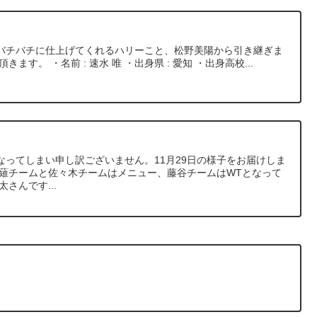
バチバチに仕上げてくれるハリーこと、松野美陽から引き継ぎま
ます。 ・名前 : 速水 唯 ・出身県 : 愛知 ・出身高校...
なってしまい申し訳ございません。11月29日の様子をお届けしま
草薙チームと佐々木チームはメニュー、藤谷チームはWTとなって
さんです...