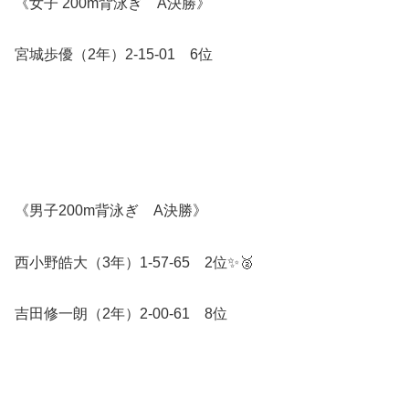
《女子 200m背泳ぎ A決勝》
宮城歩優（2年）2-15-01 6位
《男子200m背泳ぎ A決勝》
西小野皓大（3年）1-57-65 2位✨️🥈
吉田修一朗（2年）2-00-61 8位