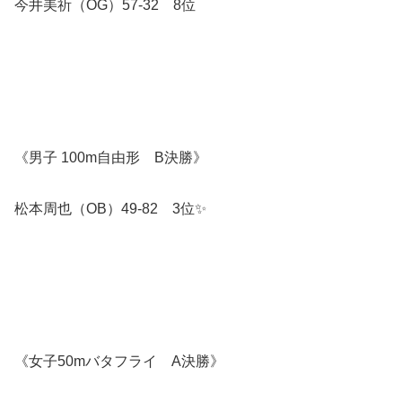
今井美祈（OG）57-32 8位
《男子 100m自由形 B決勝》
松本周也（OB）49-82 3位✨️
《女子50mバタフライ A決勝》