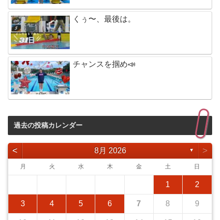
くぅ〜、最後は。
チャンスを掴め📣
過去の投稿カレンダー
<
>
8月 2026
▼
月
火
水
木
金
土
日
1
2
3
4
5
6
7
8
9