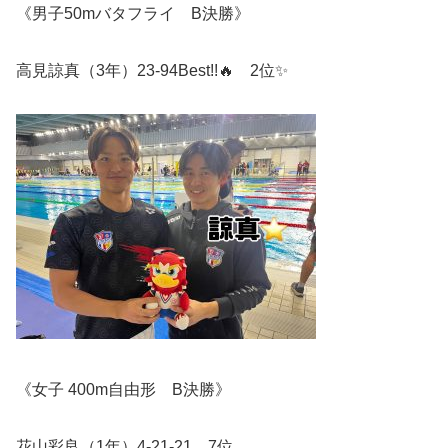
《男子50mバタフライ B決勝》
高見諒真（3年）23-94Best!!🔥 2位✨️
《女子 400m自由形 B決勝》
花山彩良（1年）4-21-21 7位