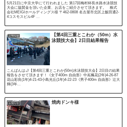
5月21日に中京大学にて行われました 第17回梅村杯長水路水泳競技
大会に協賛金を頂いた企業、お店をご紹介させて頂きます。 株式
会社MEIGIホールディングス様 〒462-0808 名古屋市北区上飯田通2-
4コスモスビル4F ...
【第4回三重とこわか（50m）水
お知らせ
泳競技大会】2日目結果報告
こんばんは🌙【第4回三重とこわか(50m)水泳競技大会】2日目の結果
報告をさせて頂きます！《女子400m 自由形》中嶌楓花(2年)4-26-87
花山彩良(1年)4-21-43小島光丘(1年)4-22-23《男子400m 自由形》辻大
輝(3年...
焼肉ドンキ様
お知らせ