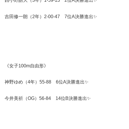
西小野皓大（3年）1-59-13 2位A決勝進出✨️
吉田修一朗（2年）2-00-47 7位A決勝進出✨️
《女子100m自由形》
神野ゆめ（4年）55-88 6位A決勝進出✨️
今井美祈（OG）56-84 14位B決勝進出✨️