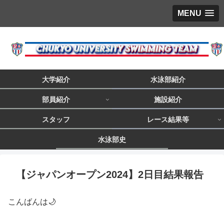
MENU
大学紹介
水泳部紹介
部員紹介
施設紹介
スタッフ
レース結果等
水泳部史
【ジャパンオープン2024】2日目結果報告
こんばんは🌙