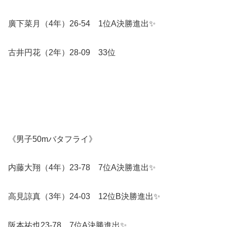
廣下菜月（4年）26-54 1位A決勝進出✨️
古井円花（2年）28-09 33位
《男子50mバタフライ》
内藤大翔（4年）23-78 7位A決勝進出✨️
高見諒真（3年）24-03 12位B決勝進出✨️
阪本祐也23-78 7位A決勝進出✨️