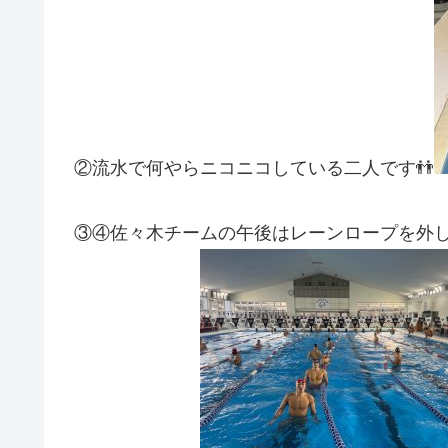
②流水で何やらニコニコしている二人です👬
③④佐々木チームの午後はレーンロープを外