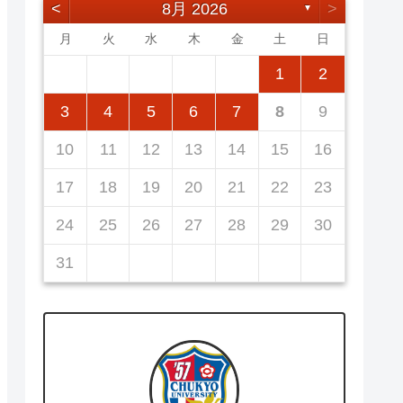
<
8月 2026
>
▼
月
火
水
木
金
土
日
5
7
3
5
1
1
4
7
2
5
7
3
6
1
4
6
2
2
5
1
3
6
1
4
7
2
5
7
3
4
7
3
5
1
3
6
2
4
7
2
5
5
1
4
6
2
4
7
3
5
1
3
6
6
2
5
7
3
5
1
1
2
12
14
10
12
14
12
14
10
13
13
12
10
13
14
12
14
10
14
10
12
10
13
14
12
12
13
14
10
12
10
13
13
12
14
10
12
11
11
11
11
11
11
11
8
8
9
8
9
9
8
8
9
8
9
9
8
9
8
9
8
3
4
5
6
7
8
9
19
21
17
19
15
15
18
21
16
19
21
17
20
15
18
20
16
16
19
15
17
20
15
18
21
16
19
21
17
18
21
17
19
15
17
20
16
18
21
16
19
19
15
18
20
16
18
21
17
19
15
17
20
20
16
19
21
17
19
15
10
11
12
13
14
15
16
26
28
24
26
22
22
25
28
23
26
28
24
27
22
25
27
23
23
26
22
24
27
22
25
28
23
26
28
24
25
28
24
26
22
24
27
23
25
28
23
26
26
22
25
27
23
25
28
24
26
22
24
27
27
23
26
28
24
26
22
17
18
19
20
21
22
23
31
29
30
31
29
30
29
29
30
31
31
29
30
30
29
30
31
29
30
31
29
24
25
26
27
28
29
30
31