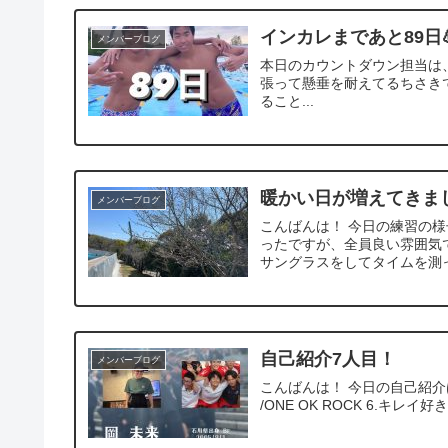
インカレまであと89日
メンバーブログ
本日のカウントダウン担当は、
張って懸垂を耐えてるちさき
ること...
暖かい日が増えてきま
メンバーブログ
こんばんは！ 今日の練習の様
ったですが、全員良い雰囲気
サングラスをしてタイムを測って
自己紹介7人目！
メンバーブログ
こんばんは！ 今日の自己紹介は 1.岡
/ONE OK ROCK 6.キレ