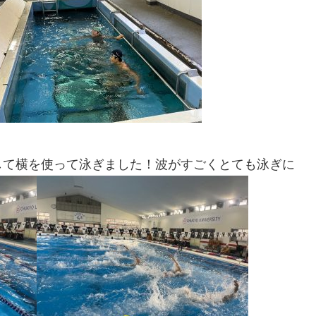
1
1
1
1
1
1
1
1
1
2
2
2
1
1
1
2
2
2
1
2
1
2
1
1
2
1
3
1
3
1
3
2
2
1
2
3
1
3
3
1
2
3
1
1
2
3
1
2
2
1
3
1
2
4
2
1
4
2
4
3
1
3
2
3
1
4
2
4
1
4
2
3
1
4
2
2
1
3
1
4
2
3
3
2
4
2
3
5
1
3
2
5
3
5
1
4
2
4
3
1
4
2
5
3
5
1
2
5
1
3
1
4
2
5
3
3
2
4
2
5
1
3
1
4
4
3
5
1
3
4
6
2
4
3
6
1
4
6
2
5
3
5
1
1
4
2
5
3
6
1
4
6
2
3
6
2
4
2
5
1
3
6
1
4
4
3
5
1
3
6
2
4
2
5
5
1
4
6
2
4
6
8
4
6
2
2
5
8
3
6
8
4
7
2
5
7
3
3
6
2
4
7
2
5
8
3
6
8
4
5
8
4
6
2
4
7
3
5
8
3
6
6
2
5
7
3
5
8
4
6
2
4
7
7
3
6
8
4
6
2
7
9
5
7
3
3
6
9
4
7
9
5
8
3
6
8
4
4
7
3
5
8
3
6
9
4
7
9
5
6
9
5
7
3
5
8
4
6
9
4
7
7
3
6
8
4
6
9
5
7
3
5
8
8
4
7
9
5
7
3
10
10
10
10
10
10
10
10
10
8
6
8
4
4
7
5
8
6
9
4
7
9
5
5
8
4
6
9
4
7
5
8
6
7
6
8
4
6
9
5
7
5
8
8
4
7
9
5
7
6
8
4
6
9
9
5
8
6
8
4
10
10
10
10
10
10
10
11
11
11
11
11
11
11
11
11
9
7
9
5
5
8
6
9
7
5
8
6
6
9
5
7
5
8
6
9
7
8
7
9
5
7
6
8
6
9
9
5
8
6
8
7
9
5
7
6
9
7
9
5
10
12
10
12
10
12
10
12
10
12
12
10
12
10
10
12
10
10
12
10
11
11
11
11
11
11
11
8
6
6
9
7
8
6
9
7
7
6
8
6
9
7
8
9
8
6
8
7
9
7
6
9
7
9
8
6
8
7
8
6
13
10
13
13
12
10
12
12
10
13
13
10
13
12
10
13
10
12
10
13
12
12
13
11
11
11
11
11
11
11
11
11
11
11
9
7
7
8
9
7
8
8
7
9
7
8
9
9
7
9
8
8
7
8
9
7
9
8
9
7
13
15
13
12
15
10
13
15
14
12
14
10
10
13
14
12
15
10
13
15
12
15
13
14
10
12
15
10
13
13
12
14
10
12
15
13
14
14
10
13
15
13
11
11
11
11
11
11
11
11
11
9
9
9
9
9
9
9
9
9
14
16
12
14
10
10
13
16
14
16
12
15
10
13
15
14
10
12
15
10
13
16
14
16
12
13
16
12
14
10
12
15
13
16
14
14
10
13
15
13
16
12
14
10
12
15
15
14
16
12
14
10
11
11
11
11
11
11
11
11
15
17
13
15
14
17
12
15
17
13
16
14
16
12
12
15
13
16
14
17
12
15
17
13
14
17
13
15
13
16
12
14
17
12
15
15
14
16
12
14
17
13
15
13
16
16
12
15
17
13
15
11
11
11
11
11
11
11
11
11
16
18
14
16
12
12
15
18
13
16
18
14
17
12
15
17
13
13
16
12
14
17
12
15
18
13
16
18
14
15
18
14
16
12
14
17
13
15
18
13
16
16
12
15
17
13
15
18
14
16
12
14
17
17
13
16
18
14
16
12
17
19
15
17
13
13
16
19
14
17
19
15
18
13
16
18
14
14
17
13
15
18
13
16
19
14
17
19
15
16
19
15
17
13
15
18
14
16
19
14
17
17
13
16
18
14
16
19
15
17
13
15
18
18
14
17
19
15
17
13
18
20
16
18
14
14
17
20
15
18
20
16
19
14
17
19
15
15
18
14
16
19
14
17
20
15
18
20
16
17
20
16
18
14
16
19
15
17
20
15
18
18
14
17
19
15
17
20
16
18
14
16
19
19
15
18
20
16
18
14
20
22
18
20
16
16
19
22
17
20
22
18
21
16
19
21
17
17
20
16
18
21
16
19
22
17
20
22
18
19
22
18
20
16
18
21
17
19
22
17
20
20
16
19
21
17
19
22
18
20
16
18
21
21
17
20
22
18
20
16
21
23
19
21
17
17
20
23
18
21
23
19
22
17
20
22
18
18
21
17
19
22
17
20
23
18
21
23
19
20
23
19
21
17
19
22
18
20
23
18
21
21
17
20
22
18
20
23
19
21
17
19
22
22
18
21
23
19
21
17
22
24
20
22
18
18
21
24
19
22
24
20
23
18
21
23
19
19
22
18
20
23
18
21
24
19
22
24
20
21
24
20
22
18
20
23
19
21
24
19
22
22
18
21
23
19
21
24
20
22
18
20
23
23
19
22
24
20
22
18
23
25
21
23
19
19
22
25
20
23
25
21
24
19
22
24
20
20
23
19
21
24
19
22
25
20
23
25
21
22
25
21
23
19
21
24
20
22
25
20
23
23
19
22
24
20
22
25
21
23
19
21
24
24
20
23
25
21
23
19
24
26
22
24
20
20
23
26
21
24
26
22
25
20
23
25
21
21
24
20
22
25
20
23
26
21
24
26
22
23
26
22
24
20
22
25
21
23
26
21
24
24
20
23
25
21
23
26
22
24
20
22
25
25
21
24
26
22
24
20
25
27
23
25
21
21
24
27
22
25
27
23
26
21
24
26
22
22
25
21
23
26
21
24
27
22
25
27
23
24
27
23
25
21
23
26
22
24
27
22
25
25
21
24
26
22
24
27
23
25
21
23
26
26
22
25
27
23
25
21
して横を使って泳ぎました！波がすごくとても泳ぎに
27
29
25
27
23
23
26
29
24
27
29
25
28
23
26
28
24
24
27
23
25
28
23
26
29
24
27
29
25
26
29
25
27
23
25
28
24
26
29
24
27
27
23
26
28
24
26
29
25
27
23
25
28
28
24
27
29
25
27
23
28
30
26
28
24
24
27
30
25
28
30
26
29
24
27
29
25
25
28
24
26
29
24
27
30
25
28
30
26
27
30
26
28
24
26
29
25
27
30
25
28
28
24
27
29
25
27
30
26
28
24
26
29
25
28
30
26
28
24
29
27
29
25
25
28
31
26
29
27
30
25
28
30
26
26
29
25
27
30
25
28
31
26
29
27
28
31
27
29
25
27
30
26
28
31
26
29
25
28
30
26
28
31
27
29
25
27
30
26
29
27
29
25
30
28
30
26
26
29
27
30
28
31
26
29
27
27
30
26
28
31
26
29
27
30
28
29
28
30
26
28
31
27
29
27
30
26
29
27
29
28
30
26
28
31
27
30
28
30
26
31
29
27
27
30
28
31
29
27
30
28
28
31
27
29
27
30
28
31
29
29
27
29
28
30
28
31
27
30
28
30
29
27
29
28
31
29
27
30
28
28
31
29
30
28
31
29
28
30
28
31
29
30
30
28
30
29
29
28
31
29
30
28
30
29
30
28
30
30
31
30
30
30
31
30
31
30
31
30
31
31
31
31
31
31