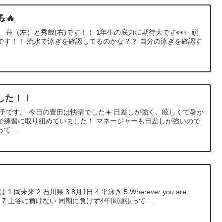
🔥
 蓮（左）と秀哉(右)です！！ 1年生の底力に期待大です👀✨ 頑
です！！ 流水で泳ぎを確認してるのかな？？ 自分の泳ぎを確認す
した！！
子です。 今日の豊田は快晴でした☀️ 日差しが強く、眩しくて暑か
で練習に取り組めていました！ マネージャーも日差しが強いので
...
未来 2.石川県 3.8月1日 4.平泳ぎ 5.Wherever you are
イ好き 7.土谷に負けない 同期に負けず4年間頑張って...