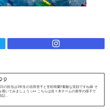
🎈
 本日の担当は3年生の吉田杏子と笠松咲蘭‼️素敵な笑顔ですね😆 そ
を覗いてみましょうっ👀 こちらは佐々木チームの座学の様子で
...