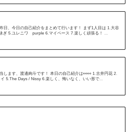
昨日、今日の自己紹介をまとめて行います！ まず1人目は 1.大谷
背泳ぎ 5.ユレニワ purple 6.マイペース 7.楽しく頑張る！ ...
します、渡邊絢斗です！ 本日の自己紹介は👀👀 1.古井円花 2.
 5.The Days / Nissy 6.楽しく、悔いなく、いい形で...