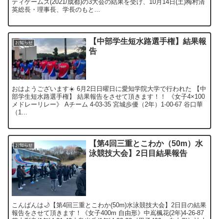
ティゲームズ(2021/成都)の3大会の結果を受け、10月14日(土)梅村清
英総長・理事長、学長のもと...
【中部学生短水路選手権】結果報
お知らせ
告
おはようございます☀️ 6月2日日曜日に愛知学院大学で行われた 【中
部学生短水路選手権】 結果報告をさせて頂きます！！ 《女子4×100
メドレーリレー》 Aチーム 4-03-35 宮城歩優（2年）1-00-67 谷口華
（1...
【第4回三重とこわか（50m）水
お知らせ
泳競技大会】2日目結果報告
こんばんは🌙【第4回三重とこわか(50m)水泳競技大会】2日目の結果
報告をさせて頂きます！《女子400m 自由形》中嶌楓花(2年)4-26-87