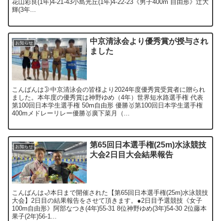
花山彩良(1年)4-21-43小島光丘(1年)4-22-23《男子400m 自由形》辻大
輝(3年...
中京清泳会より優秀賞が授与され
お知らせ
ました
こんばんは🌛中京清泳会の皆様より2024年度優秀賞受賞者に贈られ
ました。本年度の優秀賞は神野ゆめ（4年）世界短水路選手権 代表
第100回日本学生選手権 50m自由形 優勝🥇第100回日本学生選手権
400mメドレーリレー優勝🥇廣下菜月（...
第65回日本選手権(25m)水泳競技
お知らせ
大会2日目大会結果報告
こんばんは🌙本日まで開催された【第65回日本選手権(25m)水泳競技
大会】2日目の結果報告をさせて頂きます。●2日目予選競技《女子
100m自由形》阿部なつき(4年)55-31 8位神野ゆめ(3年)54-30 2位藤本
果子(2年)56-1...