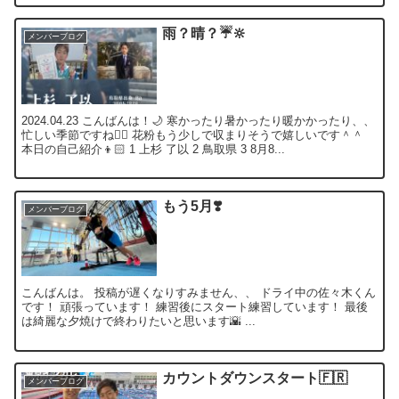
雨？晴？☔️🔆
メンバーブログ
2024.04.23 こんばんは！🌙 寒かったり暑かったり暖かかったり、、
忙しい季節ですね😮‍💨 花粉もう少しで収まりそうで嬉しいです＾＾
本日の自己紹介👦🏻 1 上杉 了以 2 鳥取県 3 8月8...
もう5月❣️
メンバーブログ
こんばんは。 投稿が遅くなりすみません、、 ドライ中の佐々木くん
です！ 頑張っています！ 練習後にスタート練習しています！ 最後
は綺麗な夕焼けで終わりたいと思います🌇 ...
カウントダウンスタート🇫🇷
メンバーブログ