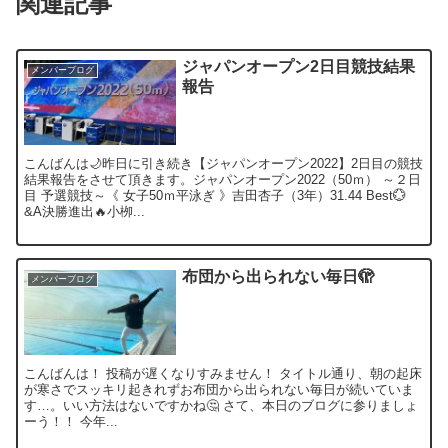
関連記事
ジャパンオープン2日目競技結果
メンバーブログ
報告
こんばんは🌙昨日に引き続き【ジャパンオープン2022】2日目の競技
結果報告をさせて頂きます。ジャパンオープン2022（50ｍ） ～２日
目 予選競技～《 女子50ｍ平泳ぎ 》吉田杏子（3年）31.44 Best💮
&A決勝進出🔥小栁...
布団から出られない毎日🫣
メンバーブログ
こんばんは！ 投稿が遅くなりすみません！ タイトル通り、朝の起床
が寒さでスッキリ起きれずお布団から出られない毎日が続いていま
す…。いい方法はないですかね🤔 さて、本日のブログに参りましょ
ーう！！ 今年...