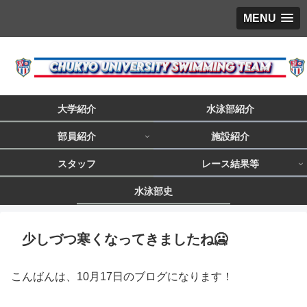
MENU
大学紹介
水泳部紹介
部員紹介
施設紹介
スタッフ
レース結果等
水泳部史
少しづつ寒くなってきましたね🥶
こんばんは、10月17日のブログになります！