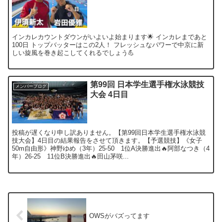
インカレカウントダウンがいよいよ始まります🌟 インカレまであと
100日 トップバッターはこの2人！ フレッシュなパワーで中京に新
しい旋風を巻き起こしてくれるでしょう💪
第99回 日本学生選手権水泳競技
メンバーブログ
大会 4日目
投稿が遅くなり申し訳ありません。【第99回日本学生選手権水泳競
技大会】4日目の結果報告をさせて頂きます。【予選競技】《女子
50m自由形》神野ゆめ（3年）25-50 1位A決勝進出🔥阿部なつき（4
年）26-25 11位B決勝進出🔥田山茅咲...
OWSがバズってます