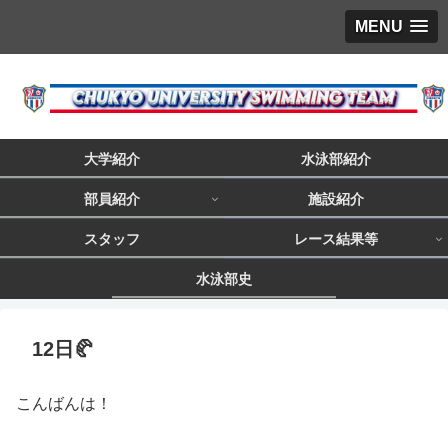
MENU
大学紹介
水泳部紹介
部員紹介
施設紹介
スタッフ
レース結果等
水泳部史
12日🥐
こんばんは！