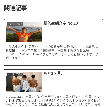
関連記事
新入生紹介🌸 No.10
メンバーブログ
【新入生紹介】 名前✏️ ⇒和知良々夢 出身地🗾 ⇒福島県 出
身校🏫 ⇒湯本高校 専門種目🏊‍♂️ ⇒自由形 好きな音楽🎧
⇒TWICE / What is Love? ひとこと🌟『よろしくお願いします。頑
張ります！...
あと1ヶ月。
メンバーブログ
こんばんは！ 本日のブログを担当します山田大翔です！ 今日でイン
カレまで35日になりました！🇫🇷 とうとうラストブログを書く日が
やってきました。 本当に最後なんだなって考えてしまいます。 毎年