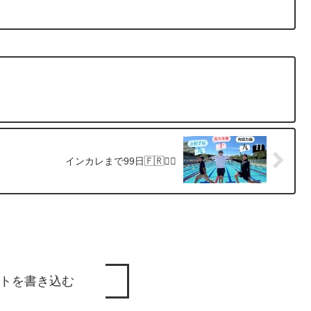
インカレまで99日🇫🇷❤️‍🔥
トを書き込む