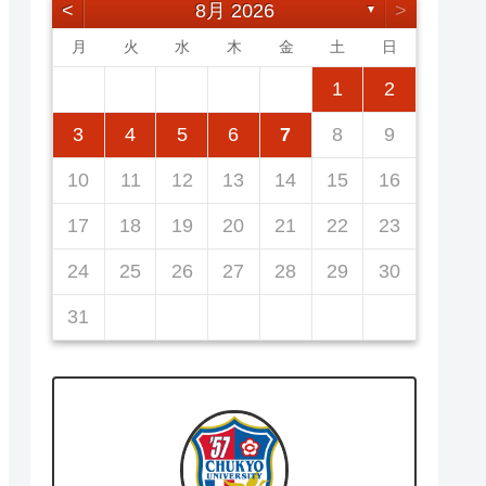
<
8月 2026
>
▼
月
火
水
木
金
土
日
5
7
3
5
1
1
4
7
2
5
7
3
6
1
4
6
2
2
5
1
3
6
1
4
7
2
5
7
3
4
7
3
5
1
3
6
2
4
7
2
5
5
1
4
6
2
4
7
3
5
1
3
6
6
2
5
7
3
5
1
1
2
12
14
10
12
14
12
14
10
13
13
12
10
13
14
12
14
10
14
10
12
10
13
14
12
12
13
14
10
12
10
13
13
12
14
10
12
11
11
11
11
11
11
11
8
8
9
8
9
9
8
8
9
8
9
9
8
9
8
9
8
3
4
5
6
7
8
9
19
21
17
19
15
15
18
21
16
19
21
17
20
15
18
20
16
16
19
15
17
20
15
18
21
16
19
21
17
18
21
17
19
15
17
20
16
18
21
16
19
19
15
18
20
16
18
21
17
19
15
17
20
20
16
19
21
17
19
15
10
11
12
13
14
15
16
26
28
24
26
22
22
25
28
23
26
28
24
27
22
25
27
23
23
26
22
24
27
22
25
28
23
26
28
24
25
28
24
26
22
24
27
23
25
28
23
26
26
22
25
27
23
25
28
24
26
22
24
27
27
23
26
28
24
26
22
17
18
19
20
21
22
23
31
29
30
31
29
30
29
29
30
31
31
29
30
30
29
30
31
29
30
31
29
24
25
26
27
28
29
30
31