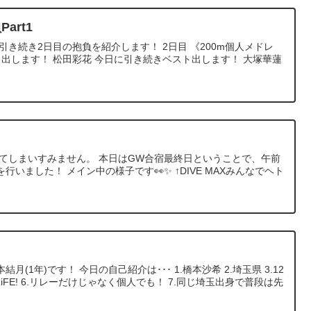
art1
引き続き2日目の抱負を紹介します！ 2日目 《200m個人メドレ
ト出します！ 松田彩花 今日に引き続きベスト出します！ 大塚華蓮
ってしまいすみません。 本日はGW合宿最終日ということで、午前
いました！ メイン中の様子です👀✨ ↑DIVE MAXみんなでヘト
(1年)です！ 今日の自己紹介は･･･ 1.橋本沙希 2.埼玉県 3.12
/iLiFE! 6.リレーだけじゃなく個人でも！ 7.同じ埼玉出身で普段は先