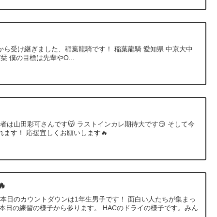
ら受け継ぎました、稲葉龍騎です！ 稲葉龍騎 愛知県 中京大中
プ/栞 僕の目標は先輩やO...
当者は山田彩可さんです😽 ラストインカレ期待大です😏 そして今
ます！ 応援宜しくお願いします🔥

 本日のカウントダウンは1年生男子です！ 面白い人たちが集まっ
本日の練習の様子から参ります。 HACのドライの様子です。みん