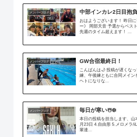
中部インカレ2日目抱負P
メンバーブログ
おはようございます！ 昨日に
ー》 岡部天音 予選からベス
先週のタイム超えます！ ...
GW合宿最終日！
メンバーブログ
こんばんは🌙 投稿が遅くな
練、午後練ともに合同メインを行
ヘトになりな...
毎日が寒い☃️❄️
メンバーブログ
本日の投稿を担当します、山本結月
月23日 4.自由形 5.メロメラ
輩達...