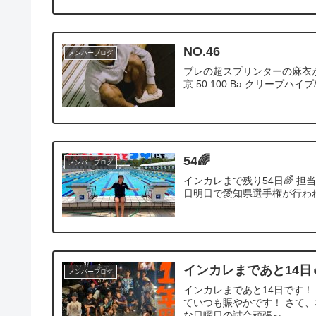
NO.46
メンバーブログ
ブレの超スプリンターの麻衣か
京 50.100 Ba クリープハイ
54🌈
メンバーブログ
インカレまで残り54日🌈 担
日明日で愛知県選手権が行われ
インカレまであと14日
メンバーブログ
インカレまであと14日です！
ていつも賑やかです！ さて、
な日曜日の試合頑張っ...