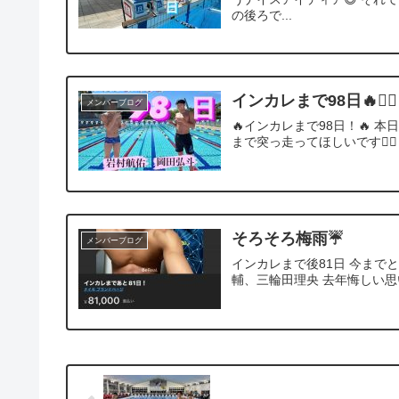
の後ろで...
インカレまで98日🔥❤️‍🔥
メンバーブログ
🔥インカレまで98日！🔥 
まで突っ走ってほしいです🏃‍♂
そろそろ梅雨☔️
メンバーブログ
インカレまで後81日 今まで
輔、三輪田理央 去年悔しい