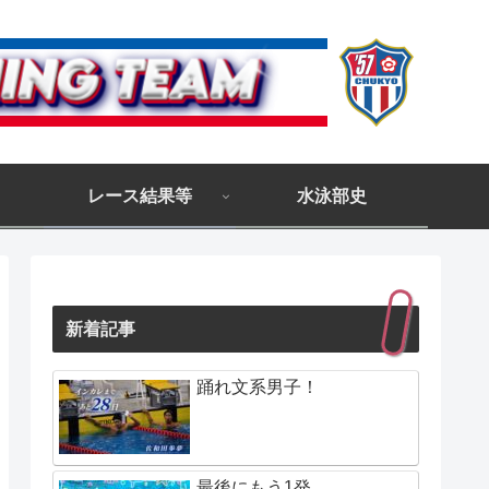
レース結果等
水泳部史
新着記事
踊れ文系男子！
最後にもう1発