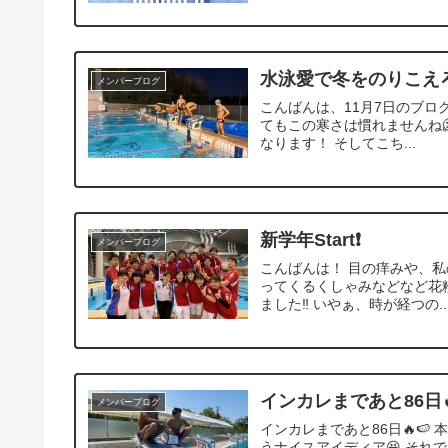
水泳愛で冬をのりこえ
メンバーブログ
こんばんは、11月7日のブロ
てもこの寒さは慣れませんね
なります！ そしてこち...
新学年Start❗️
メンバーブログ
こんばんは！ 目の痒みや、
ってくるくしゃみなどなど花粉に
ました‼︎ いやぁ、時が経つの..
インカレまであと86日
メンバーブログ
インカレまであと86日🔥
うナイスアイディア😆 それでは