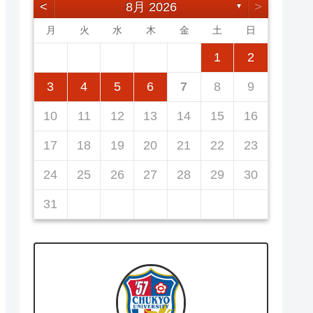
<
8月 2026
>
▼
月
火
水
木
金
土
日
5
7
3
5
1
1
4
7
2
5
7
3
6
1
4
6
2
2
5
1
3
6
1
4
7
2
5
7
3
4
7
3
5
1
3
6
2
4
7
2
5
5
1
4
6
2
4
7
3
5
1
3
6
6
2
5
7
3
5
1
1
2
12
14
10
12
14
12
14
10
13
13
12
10
13
14
12
14
10
14
10
12
10
13
14
12
12
13
14
10
12
10
13
13
12
14
10
12
11
11
11
11
11
11
11
8
8
9
8
9
9
8
8
9
8
9
9
8
9
8
9
8
3
4
5
6
7
8
9
19
21
17
19
15
15
18
21
16
19
21
17
20
15
18
20
16
16
19
15
17
20
15
18
21
16
19
21
17
18
21
17
19
15
17
20
16
18
21
16
19
19
15
18
20
16
18
21
17
19
15
17
20
20
16
19
21
17
19
15
10
11
12
13
14
15
16
26
28
24
26
22
22
25
28
23
26
28
24
27
22
25
27
23
23
26
22
24
27
22
25
28
23
26
28
24
25
28
24
26
22
24
27
23
25
28
23
26
26
22
25
27
23
25
28
24
26
22
24
27
27
23
26
28
24
26
22
17
18
19
20
21
22
23
31
29
30
31
29
30
29
29
30
31
31
29
30
30
29
30
31
29
30
31
29
24
25
26
27
28
29
30
31