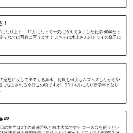
ろ！
グになります！ 11月になって一気に冷えてきましたね🧊 何年たっ
 それでは写真に写ります！ こちらは水上さんのドライの様子に
私の意思に反して出てくる鼻水、何度も何度もムズムズしながらや
悩まされる今日この頃ですが…😵‍💫 ⇩ 4月に入り新学年となり
.
🍉
 本日の担当は2年の道浦雅弘と白木大陽です✨ コース台を使うとい
早速本日の練習風景に参ります💨 デットリフト中の侑輝🏋️‍♂️ そ