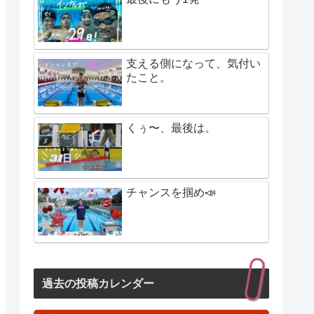
支える側になって、気付い
たこと。
くぅ〜、最後は。
チャンスを掴め📣
過去の投稿カレンダー