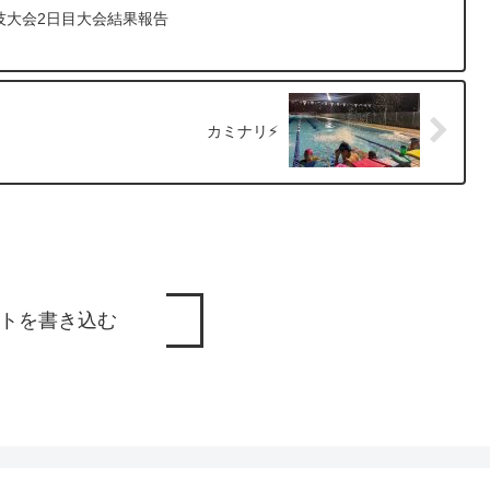
競技大会2日目大会結果報告
カミナリ⚡️
トを書き込む