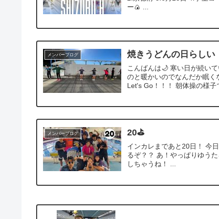
ー🍙 ...
焼きうどんの日らしい
メンバーブログ
こんばんは🌙 寒い日が続い
のと暖かいのでなんだか眠く
Let's Go！！！ 朝体操の様子で
20⛳️
メンバーブログ
インカレまであと20日！ 今
るぞ？？ あ！やっぱりゆうた
しちゃうね！ ...