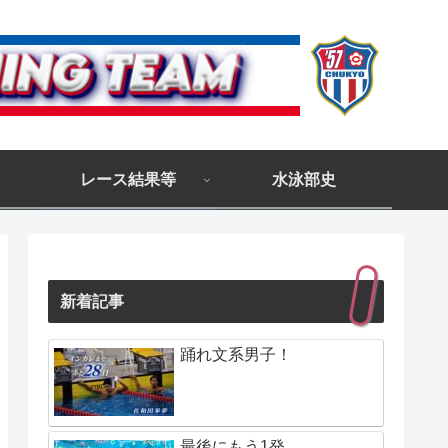
レース結果等
水泳部史
新着記事
踊れ文系男子！
最後にもう1発