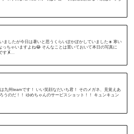
ていましたが今日は暑いと思うくらいぽかぽかしていました☀️ 寒い
なっちゃいますよね😂 そんなことは置いておいて本日の写真に
す🤸...
日は九州teamです！ いい笑顔なだいち君！ そのメガネ、見覚えあ
ろうのだ！！ ゆめちゃんのサービスショット！！ キュンキュン