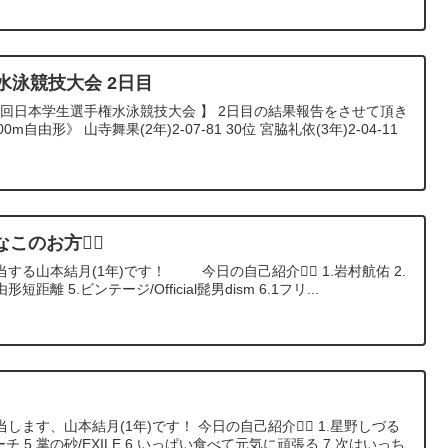
水泳競技大会 2日目
9回日本学生選手権水泳競技大会 】 2日目の結果報告をさせて頂き
自由形》 山寺舞果(2年)2-07-81 30位 宮脇礼依(3年)2-04-11
のお方🙋‍♂️
る山本結月(1年)です！ 今日の自己紹介🙋‍♂️ 1.岩村航佑 2.
短距離 5.ビンテージ/Official髭男dism 6.1フリ...
ます、山本結月(1年)です！ 今日の自己紹介🙋‍♀️ 1.星野しづる
コーチ 5.掌の砂/EXILE 6.いっぱい食べて元気に頑張る 7.次はいっち