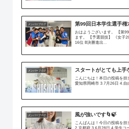
第99回日本学生選手権
メンバーブログ
おはようございます。 【第9
ます。 【予選競技】 《女子200m
16位 B決勝進出...
スタートがとても上手なこ
メンバーブログ
こんにちは！本日の投稿を担当す
愛知県岡崎市 3.7月26日 4.自由形
風が強いです🌀🍃
メンバーブログ
こんばんは！今日の投稿を担当し
2.京都府 3.6月28日 4.学生