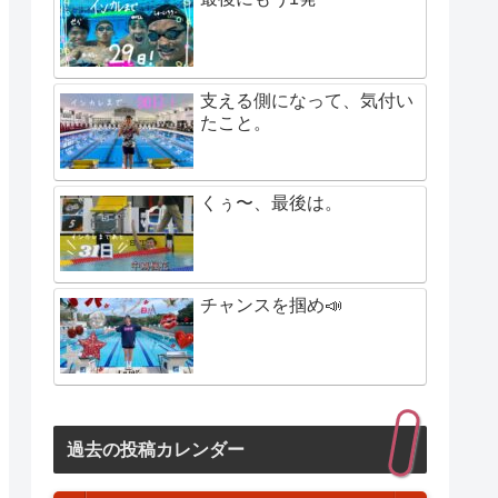
支える側になって、気付い
たこと。
くぅ〜、最後は。
チャンスを掴め📣
過去の投稿カレンダー