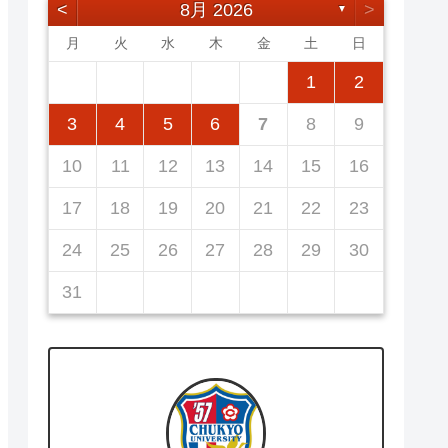
<
8月 2026
>
▼
月
火
水
木
金
土
日
5
7
3
5
1
1
4
7
2
5
7
3
6
1
4
6
2
2
5
1
3
6
1
4
7
2
5
7
3
4
7
3
5
1
3
6
2
4
7
2
5
5
1
4
6
2
4
7
3
5
1
3
6
6
2
5
7
3
5
1
1
2
12
14
10
12
14
12
14
10
13
13
12
10
13
14
12
14
10
14
10
12
10
13
14
12
12
13
14
10
12
10
13
13
12
14
10
12
11
11
11
11
11
11
11
8
8
9
8
9
9
8
8
9
8
9
9
8
9
8
9
8
3
4
5
6
7
8
9
19
21
17
19
15
15
18
21
16
19
21
17
20
15
18
20
16
16
19
15
17
20
15
18
21
16
19
21
17
18
21
17
19
15
17
20
16
18
21
16
19
19
15
18
20
16
18
21
17
19
15
17
20
20
16
19
21
17
19
15
10
11
12
13
14
15
16
26
28
24
26
22
22
25
28
23
26
28
24
27
22
25
27
23
23
26
22
24
27
22
25
28
23
26
28
24
25
28
24
26
22
24
27
23
25
28
23
26
26
22
25
27
23
25
28
24
26
22
24
27
27
23
26
28
24
26
22
17
18
19
20
21
22
23
31
29
30
31
29
30
29
29
30
31
31
29
30
30
29
30
31
29
30
31
29
24
25
26
27
28
29
30
31