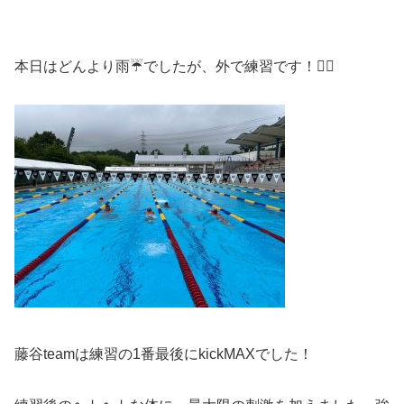
本日はどんより雨☔️でしたが、外で練習です！🏊‍♂️
藤谷teamは練習の1番最後にkickMAXでした！