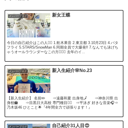
新女王蝶
メンバーブログ
今日の自己紹介はこの人🙋‍♀️ 1.舩木果音 2.東京都 3.10月23日 4.バタ
フライ 5.STARS/SnowMan 6.同期全員で大爆発‼︎ 7.なんでも泳げち
ゃうオールラウンダーなこの方🏊‍♀️🍠 去年のイ...
新入生紹介🌸No.23
メンバーブログ
【新入生紹介】 名前✏️ ⇒遠藤和夏 出身地🗾 ⇒神奈川県 出
身校🏫 ⇒目黒日大高校 専門種目🏊‍♂️ ⇒平泳ぎ 好きな音楽🎧⇒
乃木坂46 ひとこと🌟『4年間全力で頑張ります！』
自己紹介31人目😍
メンバーブログ