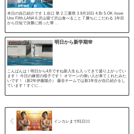
本日の自己紹介です 1.谷口 華 2.三重県 3.9月10日 4.Br 5.OK /issei
Uno Fifth,LANA 6.沢山寝て沢山食べること 7.勝ちにこだわる 1年目
から日短で決勝に残った華 ...
明日から新学期🌸
メンバーブログ
こんばんは！明日から4月ですね新入生も入ってきて盛り上がってい
ます！ 今日の練習の様子です！ オマーンの偉い人が来てくれたみた
いです！（新2年伊藤陽介） 藤谷チームでは新1年生が自己紹介をし
ています！すぐに...
インカレまで81日❤️‍🔥