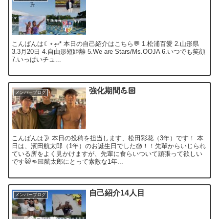
こんばんは☾⋆·̩͙⑅* 本日の自己紹介はこちら💬 1.松浦百愛 2.山形県
3.3月20日 4.自由形短距離 5.We are Stars/Ms.OOJA 6.いつでも笑顔
7.いっぱいチュ...
強化期間💪🏻
メンバーブログ
こんばんは🌛 本日の投稿を担当します、松田彩花（3年）です！ 本
日は、濱田航太郎（1年）のお誕生日でした🎂！！先輩からいじられ
ている所をよく見かけますが、先輩に食らいついて頑張って欲しい
です😺👊🏻航太郎にとって素敵な1年...
自己紹介14人目
メンバーブログ