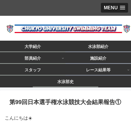
MENU
大学紹介
水泳部紹介
部員紹介
施設紹介
スタッフ
レース結果等
水泳部史
第99回日本選手権水泳競技大会結果報告①
こんにちは☀️