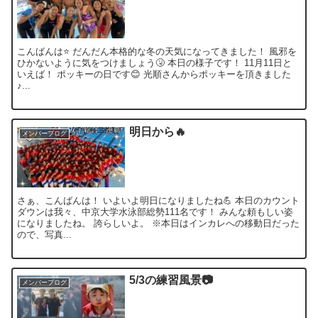
こんばんは⭐️ だんだん本格的な冬の天気になってきました！ 風邪を
ひかないように気をつけましょう🤧 本日の様子です！ 11月11日と
いえば！ ポッキーの日です😊 光順さんからポッキーを頂きました
♪...
明日から🔥
メンバーブログ
さぁ、こんばんは！ いよいよ明日になりましたね💪 本日のカウント
ダウンは我々、中京大学水泳部総勢111名です！ みんな頼もしい姿
になりましたね。 誇らしいよ。 ※本日はインカレへの移動日だった
ので、写真...
5/3の練習風景📷
メンバーブログ