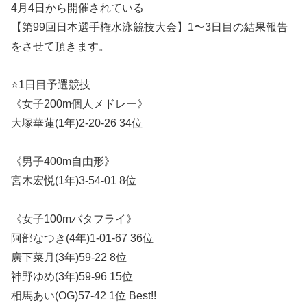
4月4日から開催されている
【第99回日本選手権水泳競技大会】1〜3日目の結果報告
をさせて頂きます。
⭐️1日目予選競技
《女子200m個人メドレー》
大塚華蓮(1年)2-20-26 34位
《男子400m自由形》
宮木宏悦(1年)3-54-01 8位
《女子100mバタフライ》
阿部なつき(4年)1-01-67 36位
廣下菜月(3年)59-22 8位
神野ゆめ(3年)59-96 15位
相馬あい(OG)57-42 1位 Best!!