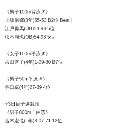
《男子100m背泳ぎ》
上坂侑輝(3年)55-53 B2位 Best‼︎
江戸勇馬(OB)54-98 5位
松本周也(OB)54-98 5位
《女子100m平泳ぎ》
吉田杏子(4年)1-09-80 B7位
《男子50m平泳ぎ》
谷口卓(4年)27-39 4位
⭐️3日目予選競技
《男子800m自由形》
宮木宏悦(1年)8-07-71 12位