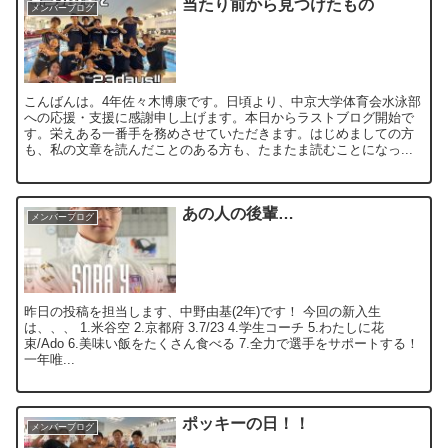
当たり前から見つけたもの
メンバーブログ
こんばんは。4年佐々木博康です。日頃より、中京大学体育会水泳部
への応援・支援に感謝申し上げます。本日からラストブログ開始で
す。栄えある一番手を務めさせていただきます。はじめましての方
も、私の文章を読んだことのある方も、たまたま読むことになっ...
あの人の後輩…
メンバーブログ
昨日の投稿を担当します、中野由基(2年)です！ 今回の新入生
は、、、 1.米谷空 2.京都府 3.7/23 4.学生コーチ 5.わたしに花
束/Ado 6.美味い飯をたくさん食べる 7.全力で選手をサポートする！
一年唯...
ポッキーの日！！
メンバーブログ