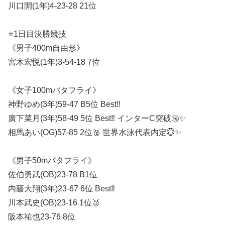
川口開(1年)4-23-28 21位
⭐️1日目決勝競技
《男子400m自由形》
宮木宏悦(1年)3-54-18 7位
《女子100mバタフライ》
神野ゆめ(3年)59-47 B5位 Best!!
廣下菜月(3年)58-49 5位 Best‼︎ インターC突破㊗️✨
相馬あい(OG)57-85 2位🥈 世界水泳代表内定💮✨
《男子50mバタフライ》
佐伯勇武(OB)23-78 B1位
内藤大翔(3年)23-67 6位 Best‼︎
川本武史(OB)23-16 1位🥇
阪本祐也23-76 8位