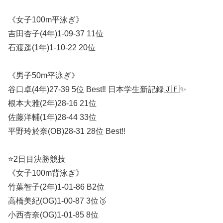
《女子100m平泳ぎ》
吉田杏子(4年)1-09-37 11位
石渡遥(1年)1-10-22 20位
《男子50m平泳ぎ》
谷口卓(4年)27-39 5位 Best‼︎ 日本学生新記録🇯🇵✨
根本大雅(2年)28-16 21位
佐藤洋輔(1年)28-44 33位
平野玲於奈(OB)28-31 28位 Best‼︎
⭐️2日目決勝競技
《女子100m背泳ぎ》
竹葉智子(2年)1-01-86 B2位
高橋美紀(OG)1-00-87 3位🥉
小西杏奈(OG)1-01-85 8位