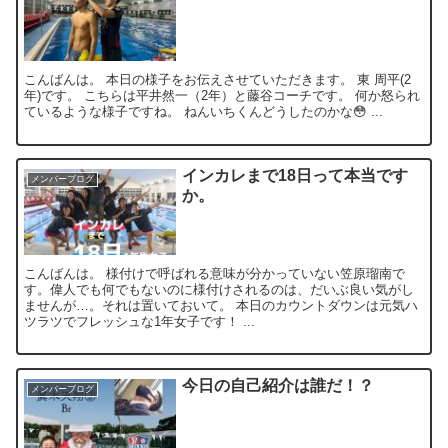
こんばんは。 本日の様子をお伝えさせていただきます。 東 周平(2
年)です。 こちらは平井然一（2年）と藤谷コーチです。 何か怒られ
ているような様子ですね。 ねんいちくんどうしたのかな😳 ...
インカレまで18日って本当です
メンバーブログ
か。
こんばんは。 様付けで呼ばれる意味が分かっていない笠原瑠南で
す。偉人でも何でもないのに様付けされるのは、だいぶ良い気がし
ませんが…。それは置いておいて。 本日のカウントダウンは元気ハ
ツラツでフレッシュな1年女子です！ ...
今日の自己紹介は誰だ！？
メンバーブログ