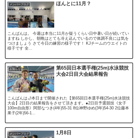
ほんとに11月？
メンバーブログ
こんばんは。 今週は本当に11月か疑うくらい日中暑い日が続いてい
ますね しかし、朝晩はとても冷え込んでいるので体調不良には気を
つけましょう さて今日の練習の様子です！ KJチームのウエイトの
様子です 全...
第65回日本選手権(25m)水泳競技
お知らせ
大会2日目大会結果報告
こんばんは🌙本日まで開催された【第65回日本選手権(25m)水泳競技
大会】2日目の結果報告をさせて頂きます。●2日目予選競技《女子
100m自由形》阿部なつき(4年)55-31 8位神野ゆめ(3年)54-30 2位藤本
果子(2年)56-1...
1月8日
メンバーブログ