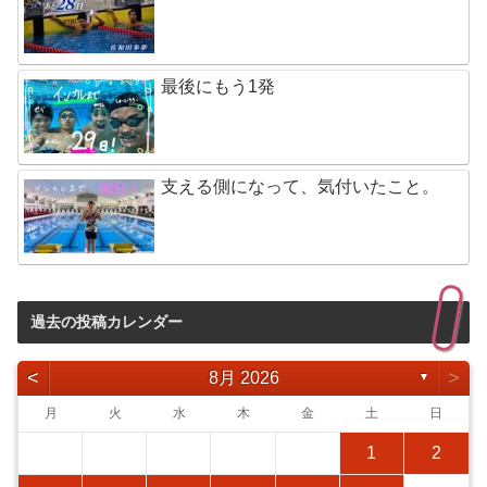
最後にもう1発
支える側になって、気付いたこと。
過去の投稿カレンダー
<
>
8月 2026
▼
月
火
水
木
金
土
日
1
2