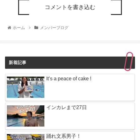
コメントを書き込む
ホーム
メンバーブログ
新着記事
It’s a peace of cake !
インカレまで27日
踊れ文系男子！