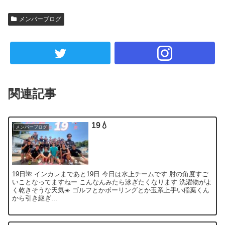
メンバーブログ
関連記事
19💧
メンバーブログ
19日🌺 インカレまであと19日 今日は水上チームです 肘の角度すご
いことなってますねー こんなんみたら泳ぎたくなります 洗濯物がよ
く乾きそうな天気☀️ ゴルフとかボーリングとか玉系上手い稲葉くん
から引き継ぎ...