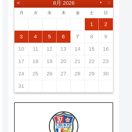
<
8月 2026
>
▼
月
火
水
木
金
土
日
5
7
3
5
1
1
4
7
2
5
7
3
6
1
4
6
2
2
5
1
3
6
1
4
7
2
5
7
3
4
7
3
5
1
3
6
2
4
7
2
5
5
1
4
6
2
4
7
3
5
1
3
6
6
2
5
7
3
5
1
1
2
12
14
10
12
14
12
14
10
13
13
12
10
13
14
12
14
10
14
10
12
10
13
14
12
12
13
14
10
12
10
13
13
12
14
10
12
11
11
11
11
11
11
11
8
8
9
8
9
9
8
8
9
8
9
9
8
9
8
9
8
3
4
5
6
7
8
9
19
21
17
19
15
15
18
21
16
19
21
17
20
15
18
20
16
16
19
15
17
20
15
18
21
16
19
21
17
18
21
17
19
15
17
20
16
18
21
16
19
19
15
18
20
16
18
21
17
19
15
17
20
20
16
19
21
17
19
15
10
11
12
13
14
15
16
26
28
24
26
22
22
25
28
23
26
28
24
27
22
25
27
23
23
26
22
24
27
22
25
28
23
26
28
24
25
28
24
26
22
24
27
23
25
28
23
26
26
22
25
27
23
25
28
24
26
22
24
27
27
23
26
28
24
26
22
17
18
19
20
21
22
23
31
29
30
31
29
30
29
29
30
31
31
29
30
30
29
30
31
29
30
31
29
24
25
26
27
28
29
30
31