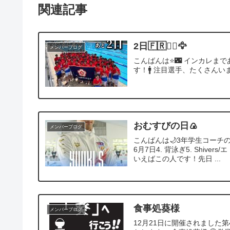
関連記事
2日🇫🇷❤️‍🔥🦅
メンバーブログ
こんばんは⭐️🌃 インカレまであと
す！🚹 注目選手、たくさんいま
おむすびの日🍙
メンバーブログ
こんばんは🌙3年学生コーチの七
6月7日4. 背泳ぎ5. Shiv
いえばこの人です！先日 ...
食事処葵様
メンバーブログ
12月21日に開催されました