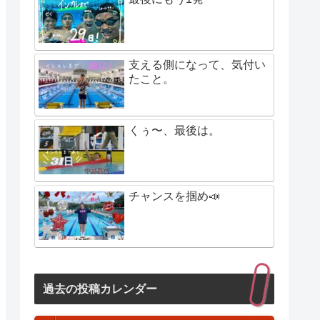
支える側になって、気付い
たこと。
くぅ〜、最後は。
チャンスを掴め📣
過去の投稿カレンダー