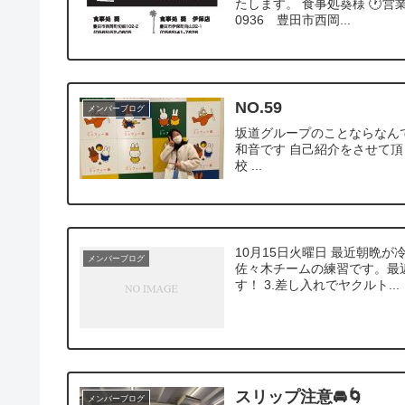
たします。 食事処葵様 🕐営業時間 
0936 豊田市西岡...
NO.59
メンバーブログ
坂道グループのことならなん
和音です 自己紹介をさせて頂
校 ...
10月15日火曜日 最近朝晩
メンバーブログ
佐々木チームの練習です。最
す！ 3.差し入れでヤクルト...
スリップ注意🚘🌀
メンバーブログ