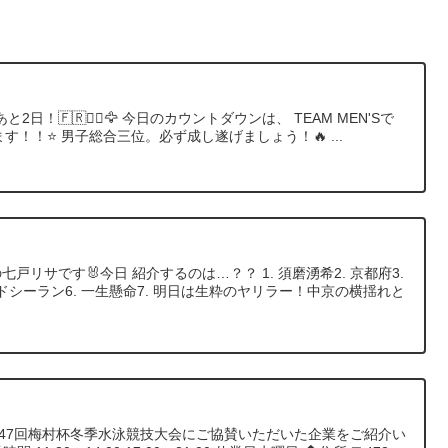
2日！🇫🇷❤️‍🔥🦅 今日のカウントダウンは、 TEAM MEN'Sで
す！！⭐️ 男子総合三位。必ず成し遂げましょう！🔥 ...
戸リサです🐰今日 紹介するのは…？？ 1. 須磨湧希2. 京都府3.
ers/エドシーラン6. 一生懸命7. 明日は生粋のヤリラー！中京の横揺れと
第47回梅村杯冬季水泳競技大会にご協賛いただいた企業をご紹介い