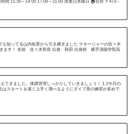
11:30～14:00 17:00～21:00 休業日水曜日 🏠住所 〒473－
でも知ってる山内拓実から引き継ぎました マネージャーの佐々木
きます！ 名前 佐々木和音 出身 秋田 出身校 横手清陵学院高
が冷えてきました。体調管理しっかりしていきましょう！ 1.2今日の
近はスタートを速く上手く飛べるようにダイブ系の練習が多めで