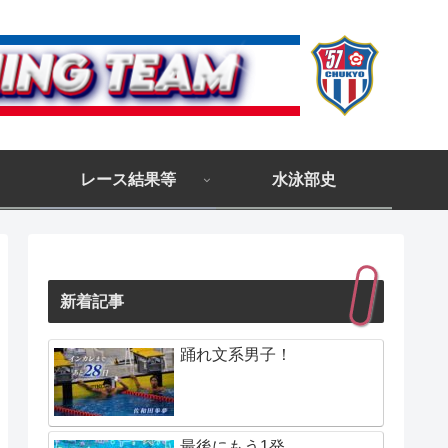
レース結果等
水泳部史
新着記事
踊れ文系男子！
最後にもう1発