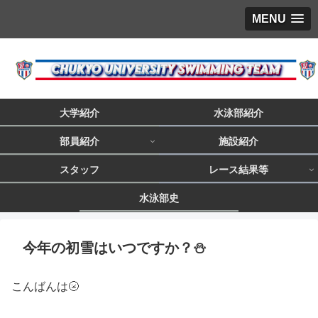
MENU
大学紹介
水泳部紹介
部員紹介
施設紹介
スタッフ
レース結果等
水泳部史
今年の初雪はいつですか？⛄️
こんばんは🌝