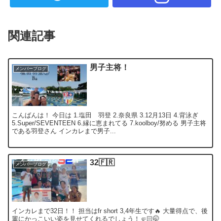
関連記事
男子主将！
メンバーブログ
こんばんは！ 今日は 1.塩田 羽登 2.奈良県 3.12月13日 4.背泳ぎ
5.Super/SEVENTEEN 6.縁に恵まれてる 7.koolboy/努める 男子主将
である羽登さん インカレまで男子...
32🇫🇷
メンバーブログ
インカレまで32日！！ 担当はfr short 3,4年生です🔥 大量得点で、後
輩にかっこいい姿を見せてくれるでしょう！🤛🏻🤭