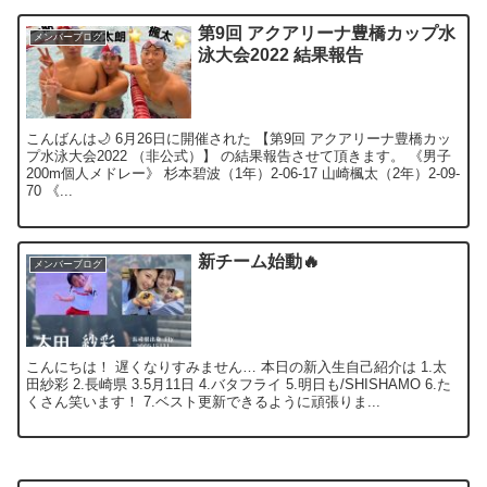
第9回 アクアリーナ豊橋カップ水
メンバーブログ
泳大会2022 結果報告
こんばんは🌙 6月26日に開催された 【第9回 アクアリーナ豊橋カッ
プ水泳大会2022 （非公式）】 の結果報告させて頂きます。 《男子
200m個人メドレー》 杉本碧波（1年）2-06-17 山崎楓太（2年）2-09-
70 《...
新チーム始動🔥
メンバーブログ
こんにちは！ 遅くなりすみません… 本日の新入生自己紹介は 1.太
田紗彩 2.長崎県 3.5月11日 4.バタフライ 5.明日も/SHISHAMO 6.た
くさん笑います！ 7.ベスト更新できるように頑張りま...