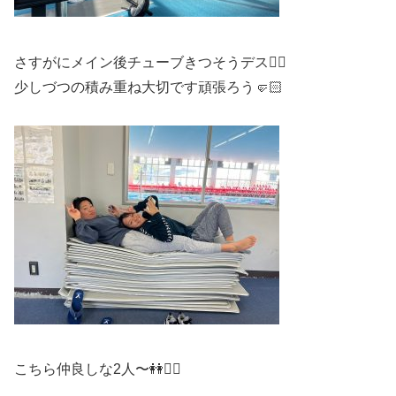
さすがにメイン後チューブきつそうデス😵‍💫
少しづつの積み重ね大切です頑張ろう🤛🏻
こちら仲良しな2人〜👭❤️‍🔥