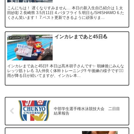
こんにちは！ 遅くなりすみません… 本日の新入生自己紹介は 1.太
田紗彩 2.長崎県 3.5月11日 4.バタフライ 5.明日も/SHISHAMO 6.た
くさん笑います！ 7.ベスト更新できるように頑張りま...
インカレまであと45日💪
メンバーブログ
インカレまであと45日‼️ 本日は髙木胡子さんです✨ 朝練後にみんな
レッツ筋トレ💪 3人仲良く体幹トレーニング‼️ 午後練の様子です🏊‍♂️
雨が降る日が続いてますが、インカレ本...
中部学生選手権水泳競技大会 二日目
結果報告