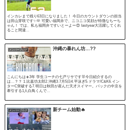
インカレまで残り63日になりました！ 今日のカウントダウンの担当
は田山芽咲です✨🫶 可愛い福岡弁で、ニコニコ笑顔が特徴なちーち
ゃん！ では、私も福岡弁ですいとーよー😍 lastyear大活躍してくれ
ること間違...
沖縄の暴れん坊…??
メンバーブログ
こんにちは☀️3年 学生コーチの七戸リサです🐰今日紹介するの
は…？？ 1.比嘉功太郎2.沖縄3.7月5日4.平泳ぎ5.ドラマ/C&K6.イン
ターC突破する7.明日は秋田が産んだ天才スイマー。バックの中京を
牽引する1人白鳥くんで...
新チーム始動🔥
メンバーブログ