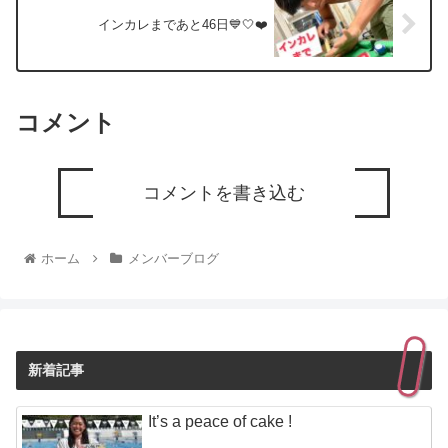
インカレまであと46日💙🤍❤️
コメント
コメントを書き込む
ホーム
メンバーブログ
新着記事
It’s a peace of cake !