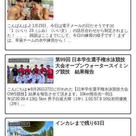
こんばんは🌙 1月23日、今日は電子メールの日だそうです✉️
「1（いい）23（ふみ）（いい文）」の語呂合わせから制定されまし
た！ 、、、 雑談はここまでにして、今日の練習の様子です！ まず
は、草薙チームの水中練習から！ ...
第99回 日本学生選手権水泳競技
メンバーブログ
大会オープンウォータースイミン
グ競技 結果報告
こんにちは☀️8月26日27日に行われた【日本学生選手権水泳競技大会
OWS競技】結果を報告させて頂きます。10km熊谷光一郎(1
年)2'20.09.4 13位 5km 男子白坂大輝（1年）1:01:57.9 10位岩田優雅
（2年）...
インカレまで残り63日
メンバーブログ