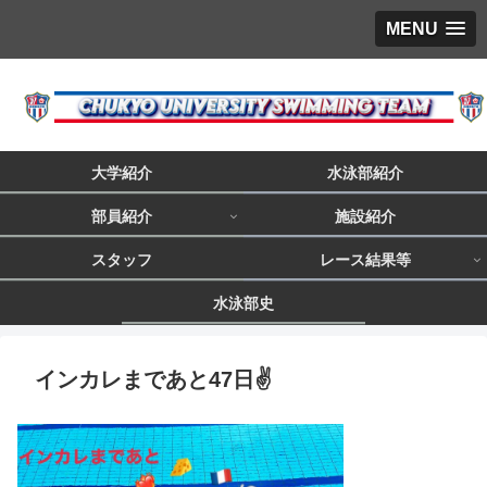
MENU
大学紹介
水泳部紹介
部員紹介
施設紹介
スタッフ
レース結果等
水泳部史
インカレまであと47日✌️