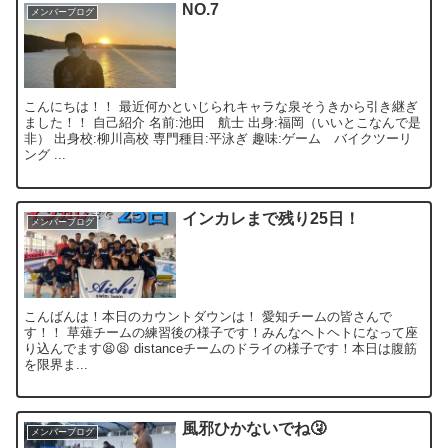
NO.7
メンバーブログ
こんにちは！！ 最近何かといじられキャラな泉そうきから引き継ぎ
ました！！ 自己紹介 名前:池田 航士 出身:福岡（いいとこなんで是
非） 出身校:柳川高校 専門種目:平泳ぎ 趣味:ゲーム バイクツーリ
ング ...
インカレまで残り25日！
メンバーブログ
こんばんは！本日のカウントダウンは！ 愛知チームの皆さんで
す！！ 草薙チームの練習後の様子です！みんなヘトヘトになって座
り込んでます😫😫 distanceチームのドライの様子です！本日は腹筋
を限界ま...
風邪ひかないでね🤧
メンバーブログ