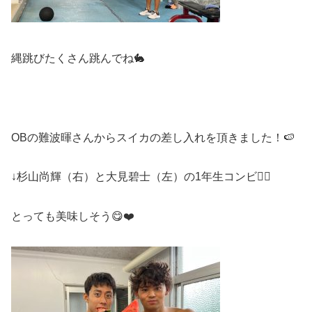
縄跳びたくさん跳んでね🐇
OBの難波暉さんからスイカの差し入れを頂きました！🍉
↓杉山尚輝（右）と大見碧士（左）の1年生コンビ👯‍♂️
とっても美味しそう😋❤️