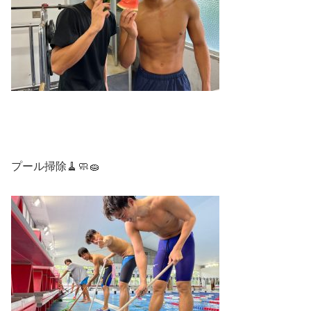
プール掃除🧹🧼🧽