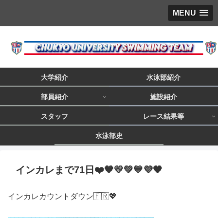
MENU
大学紹介
水泳部紹介
部員紹介
施設紹介
スタッフ
レース結果等
水泳部史
インカレまで71日❤️🧡💛💚💙💜🖤
インカレカウントダウン🇫🇷💖