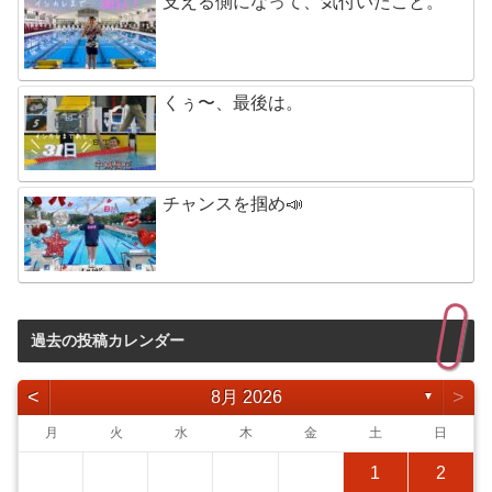
支える側になって、気付いたこと。
くぅ〜、最後は。
チャンスを掴め📣
過去の投稿カレンダー
<
>
8月 2026
▼
月
火
水
木
金
土
日
1
2