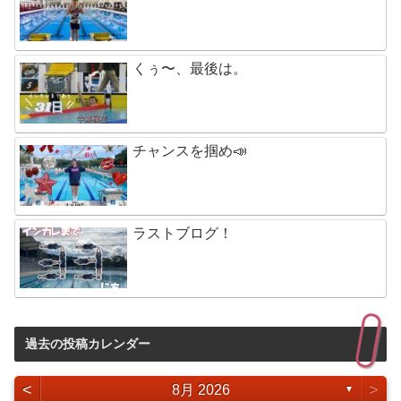
くぅ〜、最後は。
チャンスを掴め📣
ラストブログ！
過去の投稿カレンダー
<
>
8月 2026
▼