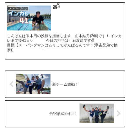
🧸ིྀ
メンバーブログ
こんばんは🌛本日の投稿を担当します、山本結月(2年)です！ インカ
レまで後41日✨ 今日の担当は、石渡遥です✌️
目標【スーパンダマンはムリしてがんばるんです！(宇宙兄弟で検
索)】 ...
新チーム始動！
合宿形式3日目！