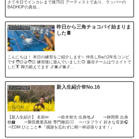
さて今日でインカレまで後75日 アーティストであり、ラッパーの
BADHOPの真似...
昨日から三角チョコパイ始まりま
メンバーブログ
した🍫
こんにちは！ 本日の練習をご紹介します✨ 仲良しBaの2年生コンビ
です🧑🏻‍🤝‍🧑🏻 練習後に遊んでいました🙃 藤谷チームはウエイトで
した🏋️ 脚力鍛えてます 🦵🏿🦵🏾🦵...
新入生紹介🌸No.16
メンバーブログ
【新入生紹介】 名前✏️ ⇒鈴木智大 出身地🗾 ⇒静岡県 出身
校🏫 ⇒磐田農業高校 専門種目🏊‍♂️ ⇒バタフライ 好きな音楽🎧
⇒EDM ひとこと🌟『感謝を忘れずに精一杯頑張ります！』