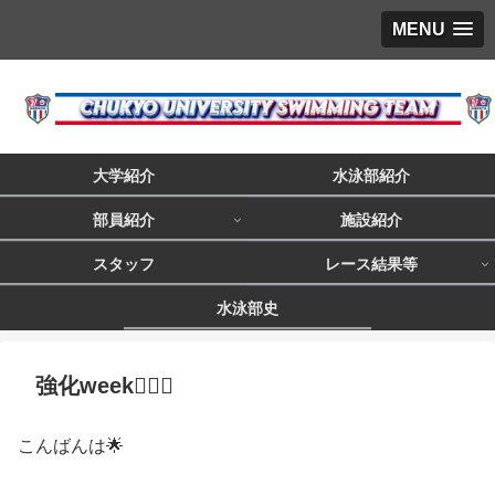
MENU
大学紹介
水泳部紹介
部員紹介
施設紹介
スタッフ
レース結果等
水泳部史
強化week🏊🏼‍♂️
こんばんは🌟