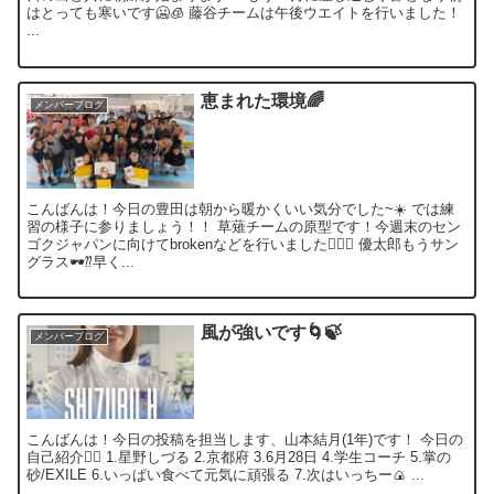
はとっても寒いです🥶🧊 藤谷チームは午後ウエイトを行いました！
...
恵まれた環境🌈
メンバーブログ
こんばんは！今日の豊田は朝から暖かくいい気分でした~☀️ では練
習の様子に参りましょう！！ 草薙チームの原型です！今週末のセン
ゴクジャパンに向けてbrokenなどを行いました🏊🏼‍♀️ 優太郎もうサン
グラス🕶⁇早く...
風が強いです🌀🍃
メンバーブログ
こんばんは！今日の投稿を担当します、山本結月(1年)です！ 今日の
自己紹介🙋‍♀️ 1.星野しづる 2.京都府 3.6月28日 4.学生コーチ 5.掌の
砂/EXILE 6.いっぱい食べて元気に頑張る 7.次はいっちー🍙 ...