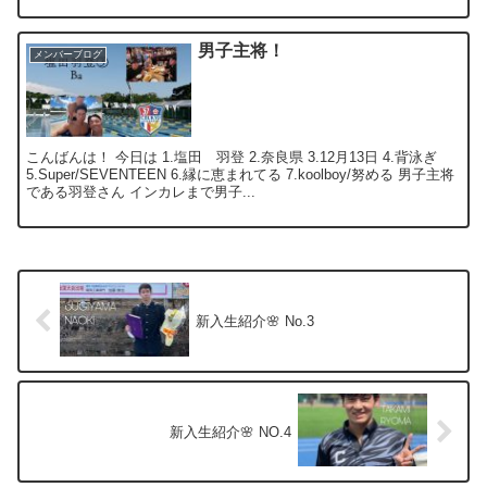
男子主将！
メンバーブログ
こんばんは！ 今日は 1.塩田 羽登 2.奈良県 3.12月13日 4.背泳ぎ
5.Super/SEVENTEEN 6.縁に恵まれてる 7.koolboy/努める 男子主将
である羽登さん インカレまで男子...
新入生紹介🌸 No.3
新入生紹介🌸 NO.4