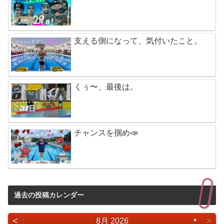
支える側になって、気付いたこと。
くぅ〜、最後は。
チャンスを掴め📣
過去の投稿カレンダー
<
>
8月 2026
▼