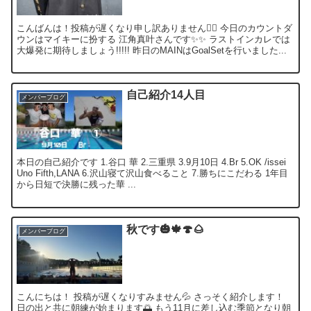
こんばんは！投稿が遅くなり申し訳ありません🙇‍♂️ 今日のカウントダ
ウンはマイキーに扮する 江角真叶さんです✨✨ ラストインカレでは
大爆発に期待しましょう!!!!! 昨日のMAINはGoalSetを行いました...
自己紹介14人目
メンバーブログ
本日の自己紹介です 1.谷口 華 2.三重県 3.9月10日 4.Br 5.OK /issei
Uno Fifth,LANA 6.沢山寝て沢山食べること 7.勝ちにこだわる 1年目
から日短で決勝に残った華 ...
秋です🎃🍁🍄🌰
メンバーブログ
こんにちは！ 投稿が遅くなりすみません💦 さっそく紹介します！
日の出と共に朝練が始まります🌅 もう11月に差し込む季節となり朝