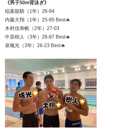
《男子50m背泳ぎ》
稲葉龍騎（1年）26-94
内藤大翔（1年）25-95 Best🔥
木村佳寿帆（2年）27-03
中原樹人（3年）26-87 Best🔥
泉颯光（3年）26-23 Best🔥