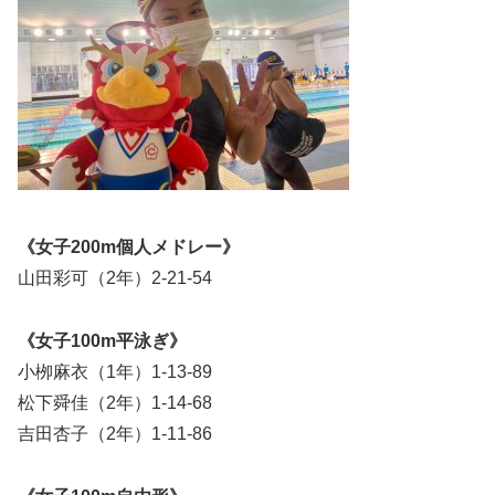
《女子200m個人メドレー》
山田彩可（2年）2-21-54
《女子100m平泳ぎ》
小栁麻衣（1年）1-13-89
松下舜佳（2年）1-14-68
吉田杏子（2年）1-11-86