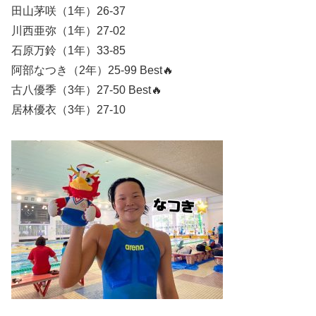
田山茅咲（1年）26-37
川西亜弥（1年）27-02
石原万鈴（1年）33-85
阿部なつき（2年）25-99 Best🔥
古八優季（3年）27-50 Best🔥
居林優衣（3年）27-10