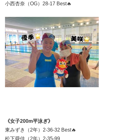
小西杏奈（OG）28-17 Best🔥
《女子200m平泳ぎ》
東みずき（2年）2-36-32 Best🔥
松下舜佳（2年）2-35-99