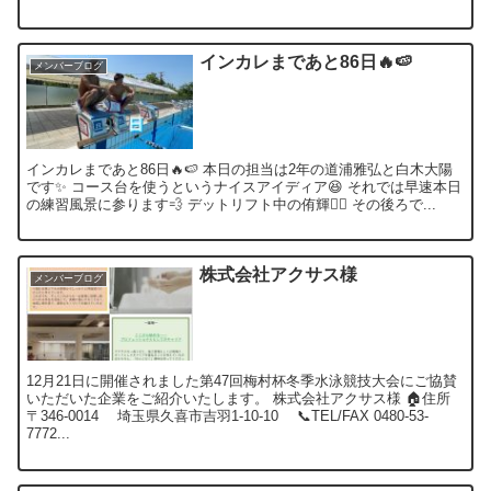
インカレまであと86日🔥🍉
メンバーブログ
インカレまであと86日🔥🍉 本日の担当は2年の道浦雅弘と白木大陽
です✨ コース台を使うというナイスアイディア😆 それでは早速本日
の練習風景に参ります💨 デットリフト中の侑輝🏋️‍♂️ その後ろで...
株式会社アクサス様
メンバーブログ
12月21日に開催されました第47回梅村杯冬季水泳競技大会にご協賛
いただいた企業をご紹介いたします。 株式会社アクサス様 🏠住所
〒346-0014 埼玉県久喜市吉羽1-10-10 📞TEL/FAX 0480-53-
7772...