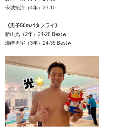
今城拓海（4年）23-10
《男子50mバタフライ》
新山光（2年）24-28 Best🔥
瀬﨑勇宇（3年）24-35 Best🔥