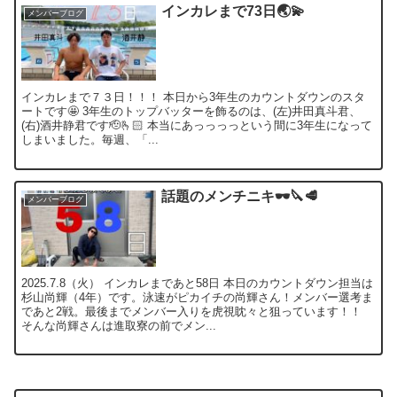
インカレまで73日🌏💫
メンバーブログ
インカレまで７３日！！！ 本日から3年生のカウントダウンのスタ
ートです🤩 3年生のトップバッターを飾るのは、(左)井田真斗君、
(右)酒井静君です🫡🫰🏻 本当にあっっっっという間に3年生になって
しまいました。毎週、「...
話題のメンチニキ🕶🔪🥩
メンバーブログ
2025.7.8（火） インカレまであと58日 本日のカウントダウン担当は
杉山尚輝（4年）です。泳速がピカイチの尚輝さん！メンバー選考ま
であと2戦。最後までメンバー入りを虎視眈々と狙っています！！
そんな尚輝さんは進取寮の前でメン...