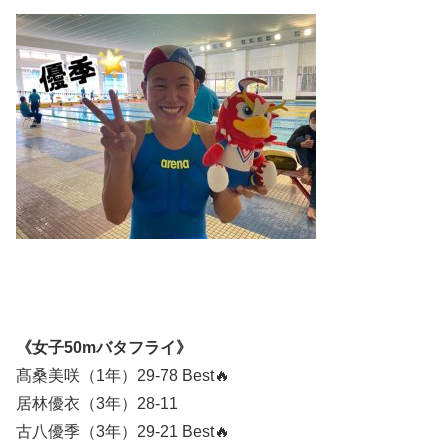
《女子50mバタフライ》
髙桑美咲（1年）29-78 Best🔥
居林優衣（3年）28-11
古八優季（3年）29-21 Best🔥