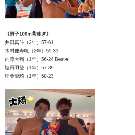
《男子100m背泳ぎ》
井田真斗（2年）57-61
木村佳寿帆（2年）59-33
内藤大翔（1年）56-24 Best🔥
塩田羽登（1年）57-39
稲葉龍騎（1年）58-23