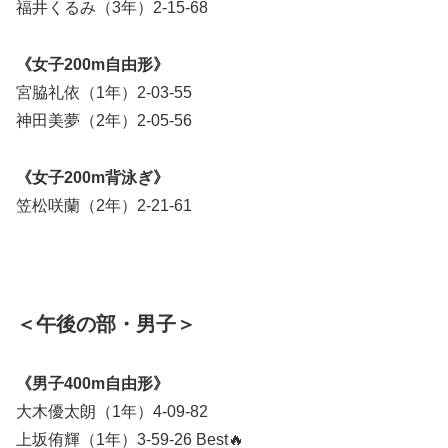
福井くるみ（3年）2-15-68
《女子200m自由形》
宮脇礼依（1年）2-03-55
神田美夢（2年）2-05-56
《女子200m背泳ぎ》
笠松咲蘭（2年）2-21-61
＜午後
の部・男子＞
《男子400m自由形》
大木優太朗（1年）4-09-82
上坂侑輝（1年）3-59-26 Best🔥