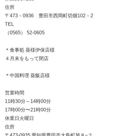
住所
〒473－0936 豊田市西岡町切畑102－2
TEL
（0565） 52-0605
＊食事処 葵様伊保店様
４月末をもって閉店
＊中国料理 葵飯店様
営業時間
11時30分～14時00分
17時00分〜21時00分
休業日火曜日
住所
〒473-0935 愛知県豊田市大島町旭８−２