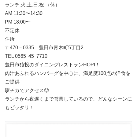
ランチ.火.土.日.祝 （休）
AM 11:30〜14:30
PM 18:00〜
不定休
住所
〒470－0335 豊田市青木町5丁目2
TEL 0565ｰ45ｰ7710
豊田市猿投のダイニングレストランHOPI！
肉汁あふれるハンバーグを中心に、満足度100点の洋食を
ご提供！
駅チカでアクセス◎
ランチから夜遅くまで営業しているので、どんなシーンに
もピッタリ！