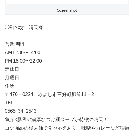
Screenshot
◯麺の坊 晴天様
営業時間
AM11:30〜14:00
PM 18:00〜22:00
定休日
月曜日
住所
〒470－0224 みよし市三好町原前11－2
TEL
0565ｰ34ｰ2543
魚介×豚骨の濃厚なつけ麺スープが特徴の晴天！
コシ強めの極太麺で食べ応えあり！味噌やカレーなど種類