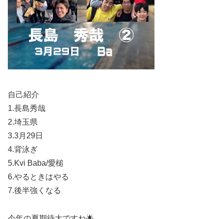
自己紹介
1.長島秀哉
2.埼玉県
3.3月29日
4.背泳ぎ
5.Kvi Baba/愛槌
6.やるときはやる
7.後半強くなる
今年の夏期待大ですね🌟