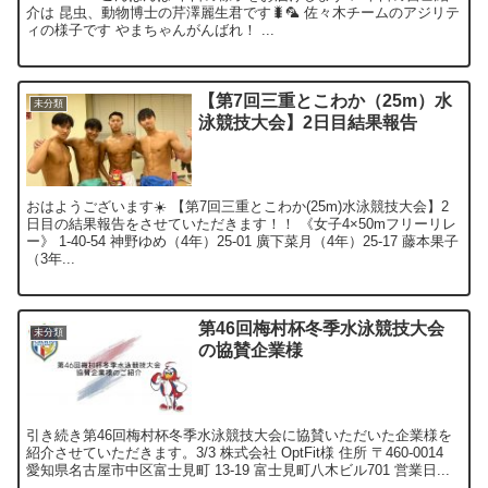
介は 昆虫、動物博士の芹澤麗生君です🐛‪🦜‬ 佐々木チームのアジリテ
ィの様子です やまちゃんがんばれ！ ...
【第7回三重とこわか（25m）水
未分類
泳競技大会】2日目結果報告
おはようございます☀️ 【第7回三重とこわか(25m)水泳競技大会】2
日目の結果報告をさせていただきます！！ 《女子4×50mフリーリレ
ー》 1-40-54 神野ゆめ（4年）25-01 廣下菜月（4年）25-17 藤本果子
（3年...
第46回梅村杯冬季水泳競技大会
未分類
の協賛企業様
引き続き第46回梅村杯冬季水泳競技大会に協賛いただいた企業様を
紹介させていただきます。3/3 株式会社 OptFit様 住所 〒460-0014
愛知県名古屋市中区富士見町 13-19 富士見町八木ビル701 営業日...