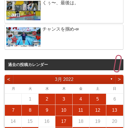
くぅ〜、最後は。
チャンスを掴め📣
過去の投稿カレンダー
<
>
3月 2022
▼
月
火
水
木
金
土
日
1
2
3
4
5
6
7
8
9
10
11
12
13
14
15
16
17
18
19
20