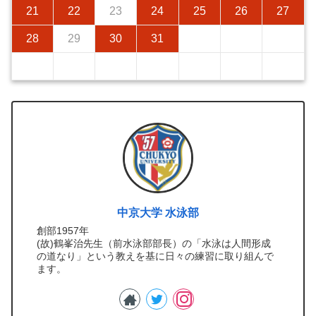
21
22
23
24
25
26
27
28
29
30
31
中京大学 水泳部
創部1957年
(故)鶴峯治先生（前水泳部部長）の「水泳は人間形成
の道なり」という教えを基に日々の練習に取り組んで
ます。