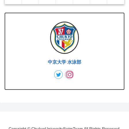
中京大学 水泳部
Copyright © ChukyoUniversitySwimTeam All Rights Reserved.