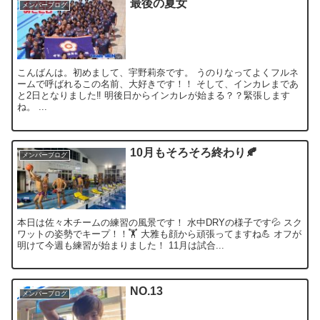
最後の夏女
メンバーブログ
こんばんは。初めまして、宇野莉奈です。 うのりなってよくフルネ
ームで呼ばれるこの名前、大好きです！！ そして、インカレまであ
と2日となりました‼️ 明後日からインカレが始まる？？緊張します
ね。 ...
10月もそろそろ終わり🍂
メンバーブログ
本日は佐々木チームの練習の風景です！ 水中DRYの様子です💦 スク
ワットの姿勢でキープ！！🏋️ 大雅も顔から頑張ってますね💪 オフが
明けて今週も練習が始まりました！ 11月は試合...
NO.13
メンバーブログ