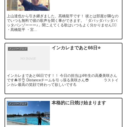
上山達也から引き継ぎました、髙橋龍平です！ 彼とは部屋が隣なの
でいつも無料で彼の歌声を聞く事ができます。「ダバッダバッダバ
ッタバンゾーーー♪」聞こえてくる歌はいつもよく分かりません🤷‍♂️
・髙橋龍平 ・宮...
インカレまであと66日⭐️
メンバーブログ
インカレまであと66日です！！ 今日の担当は4年生の高桑美咲さん
です🐙🐰👌 Distanceチームを引っ張る美咲さん😎 ラストイ
ンカレ最高の笑顔で終わって欲しいです💪
本格的に日焼け始まります
メンバーブログ