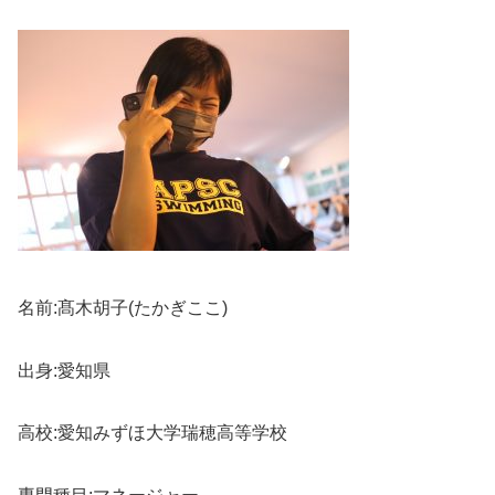
名前:髙木胡子(たかぎここ)
出身:愛知県
高校:愛知みずほ大学瑞穂高等学校