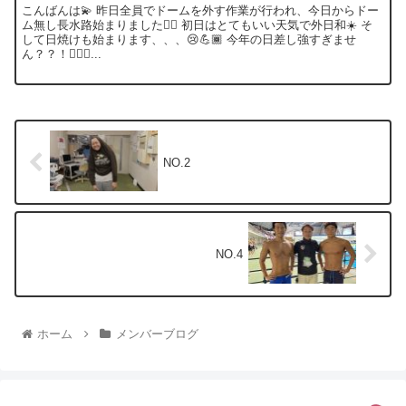
こんばんは💫 昨日全員でドームを外す作業が行われ、今日からドー
ム無し長水路始まりました🏊‍♀️ 初日はとてもいい天気で外日和☀️ そ
して日焼けも始まります、、、😢💪🏾 今年の日差し強すぎませ
ん？？！🤦🏻‍♀️...
NO.2
NO.4
ホーム
メンバーブログ