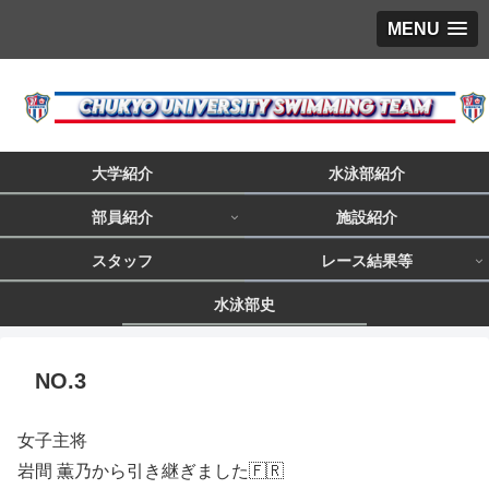
MENU
大学紹介
水泳部紹介
部員紹介
施設紹介
スタッフ
レース結果等
水泳部史
NO.3
女子主将
岩間 薫乃から引き継ぎました🇫🇷