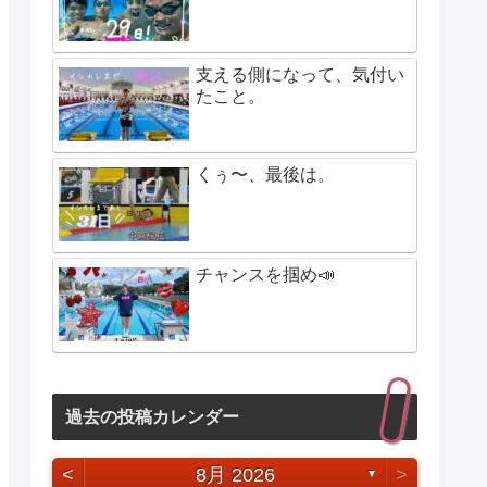
支える側になって、気付い
たこと。
くぅ〜、最後は。
チャンスを掴め📣
過去の投稿カレンダー
<
8月 2026
>
▼