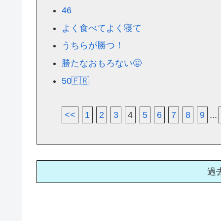
46
よく食べてよく寝て
うちらが勝つ！
勝たなおもろない😤
50🇫🇷
<<
1
2
3
4
5
6
7
8
9
...
過