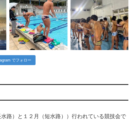
stagram でフォロー
長水路）と１２月（短水路））行われている競技会で