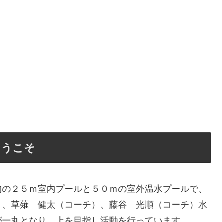
ようこそ
内の２５ｍ室内プールと５０ｍの室外温水プールで、
）、草薙 健太（コーチ）、藤谷 光順（コーチ）水
が一丸となり、上を目指し活動を行っています。