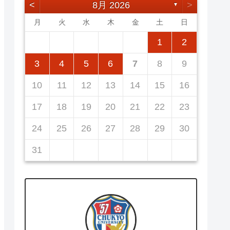
<
8月 2026
>
▼
月
火
水
木
金
土
日
5
7
3
5
1
1
4
7
2
5
7
3
6
1
4
6
2
2
5
1
3
6
1
4
7
2
5
7
3
4
7
3
5
1
3
6
2
4
7
2
5
5
1
4
6
2
4
7
3
5
1
3
6
6
2
5
7
3
5
1
1
2
12
14
10
12
14
12
14
10
13
13
12
10
13
14
12
14
10
14
10
12
10
13
14
12
12
13
14
10
12
10
13
13
12
14
10
12
11
11
11
11
11
11
11
8
8
9
8
9
9
8
8
9
8
9
9
8
9
8
9
8
3
4
5
6
7
8
9
19
21
17
19
15
15
18
21
16
19
21
17
20
15
18
20
16
16
19
15
17
20
15
18
21
16
19
21
17
18
21
17
19
15
17
20
16
18
21
16
19
19
15
18
20
16
18
21
17
19
15
17
20
20
16
19
21
17
19
15
10
11
12
13
14
15
16
26
28
24
26
22
22
25
28
23
26
28
24
27
22
25
27
23
23
26
22
24
27
22
25
28
23
26
28
24
25
28
24
26
22
24
27
23
25
28
23
26
26
22
25
27
23
25
28
24
26
22
24
27
27
23
26
28
24
26
22
17
18
19
20
21
22
23
31
29
30
31
29
30
29
29
30
31
31
29
30
30
29
30
31
29
30
31
29
24
25
26
27
28
29
30
31