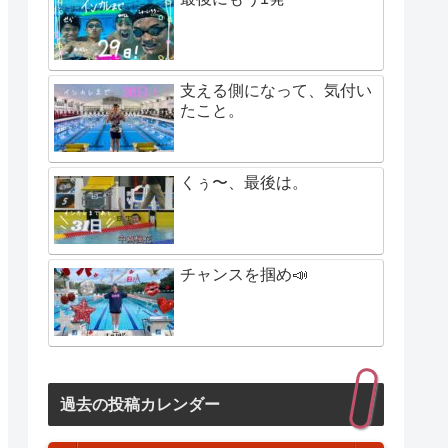
支える側になって、気付い
たこと。
くぅ〜、最後は。
チャンスを掴め📣
過去の投稿カレンダー