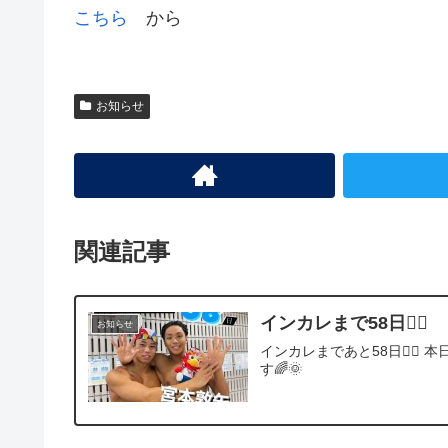
こちら
から
お知らせ
関連記事
インカレまで58日❤️‍🔥
お知らせ
インカレまであと58日❤️‍
す🌈🌞