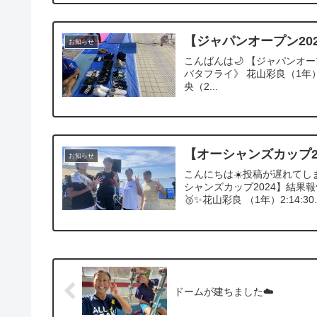
【ジャパンオープン20
お知らせ
こんばんは🌙 【ジャパンオー
バタフライ》 花山彩良（1年）2
央（2...
【オーシャンズカップ2
お知らせ
こんにちは☀️投稿が遅れてし
シャンズカップ2024】結果報告
🥉✨️花山彩良 （1年）2:14:30..
ドームが建ちました☁️