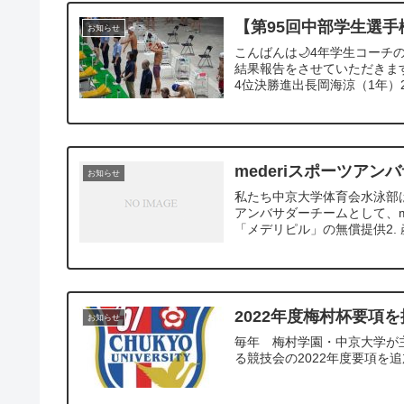
【第95回中部学生選
お知らせ
こんばんは🌙4年学生コーチ
結果報告をさせていただきます。 
4位決勝進出長岡海涼（1年）2-16
mederiスポーツアン
お知らせ
私たち中京大学体育会水泳部は202
アンバサダーチームとして、m
「メデリピル」の無償提供2. 産
2022年度梅村杯要項
お知らせ
毎年 梅村学園・中京大学が
る競技会の2022年度要項を