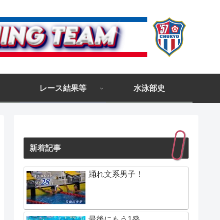
レース結果等
水泳部史
新着記事
踊れ文系男子！
最後にもう1発