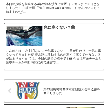
本日の投稿を担当する4年の椋本沙良です🌟 インカレまで36日とな
りました！ 白坂大輝『You'll never walk alone』 イ せんべい🍘もっ
ねますね^_^...
急に寒くない？🥶
メンバーブログ
こんばんは！🌙 11月なのに全然寒くない！！日が終わり、一気に寒
くなってきました🍃 長水路に移動するのが寒くて寒くて仕方ない冬
が始まります⛄️ では、今日の練習の様子です📸 今日は草薙チームと
藤谷チームが同じ時間に外で練習で...
第43回梅村杯冬季水泳競技大会申込書を
修正しました