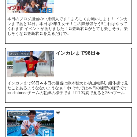
本日のブログ担当の中原樹人です！よろしくお願いします！ インカ
レまであと14日。本日は3年生女子！この陣形強そう‼︎これはやって
くれます イベントがありました！🍌笠島君🍌がとても楽しそう。楽
しそうな🍌笠島君🍌を見るだけで...
インカレまで96日🔥
メンバーブログ
インカレまで96日🔥本日の担当は鈴木智大と杉山尚輝💪 組体操で見
たことあるようなないようなぁ！👍 それでは本日の練習の様子です
👀 distanceチームの朝練の様子です！🏊‍♂️ 写真で見ると25mプール...
☀️
メンバーブログ