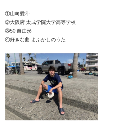
①山﨑愛斗
②大阪府 太成学院大学高等学校
③50 自由形
④好きな曲 よふかしのうた