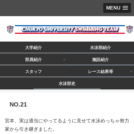
MENU
大学紹介
水泳部紹介
部員紹介
施設紹介
スタッフ
レース結果等
水泳部史
NO.21
宮本、実は適当にやってるように見せて水泳めっちゃ努力
家から引き継ぎました。