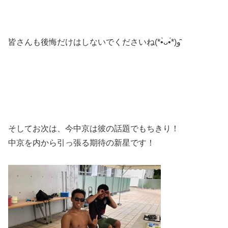
皆さんも後悔だけはしないでくださいね(*•̀ᴗ•́*)و ̑̑
そしてお次は、今中京は彼の話題でもちきり！
中京を内から引っ張る期待の新星です！