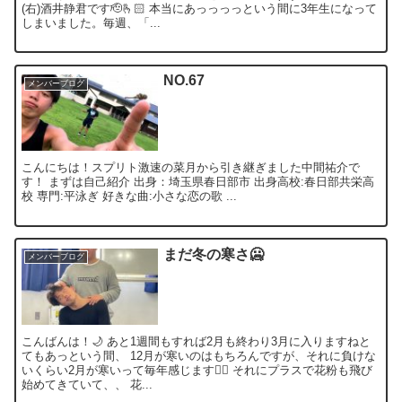
(右)酒井静君です🫡🫰🏻 本当にあっっっっという間に3年生になって
しまいました。毎週、「...
NO.67
メンバーブログ
こんにちは！スプリト激速の菜月から引き継ぎました中間祐介で
す！ まずは自己紹介 出身：埼玉県春日部市 出身高校:春日部共栄高
校 専門:平泳ぎ 好きな曲:小さな恋の歌 ...
まだ冬の寒さ🥶
メンバーブログ
こんばんは！🌙 あと1週間もすれば2月も終わり3月に入りますねと
てもあっという間、 12月が寒いのはもちろんですが、それに負けな
いくらい2月が寒いって毎年感じます😵‍💫 それにプラスで花粉も飛び
始めてきていて、、 花...