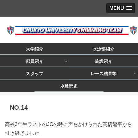
MENU
大学紹介
水泳部紹介
部員紹介
施設紹介
スタッフ
レース結果等
水泳部史
NO.14
高校3年生ラストのJOの時に声をかけられた髙橋龍平から
引き継ぎました。