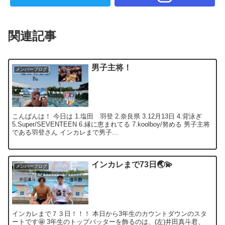
関連記事
男子主将！
メンバーブログ
こんばんは！ 今日は 1.塩田 羽登 2.奈良県 3.12月13日 4.背泳ぎ
5.Super/SEVENTEEN 6.縁に恵まれてる 7.koolboy/努める 男子主将
である羽登さん インカレまで男子...
インカレまで73日🌏💫
メンバーブログ
インカレまで７３日！！！ 本日から3年生のカウントダウンのスタ
ートです🤩 3年生のトップバッターを飾るのは、(左)井田真斗君、