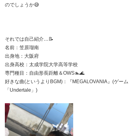
のでしょうか😅
それでは自己紹介…📝
名前：笠原瑠南
出身地：大阪府
出身高校：太成学院大学高等学校
専門種目：自由形長距離＆OWS🏊🌊
好きな曲(というよりBGM)：『MEGALOVANIA』(ゲーム
「Undertale」)