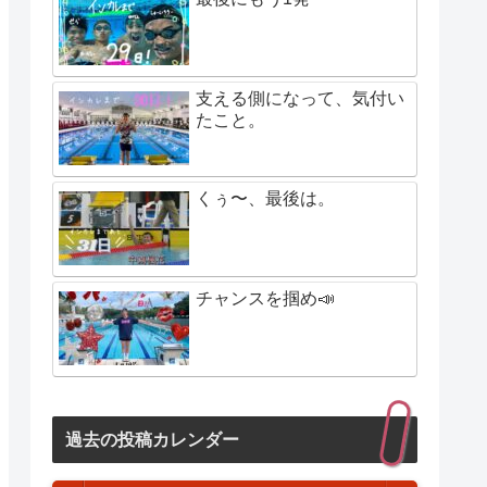
支える側になって、気付い
たこと。
くぅ〜、最後は。
チャンスを掴め📣
過去の投稿カレンダー