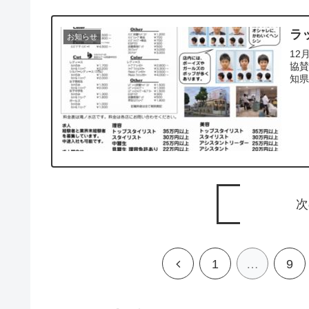
ラ
お知らせ
12
協賛
知県
次
1
…
9