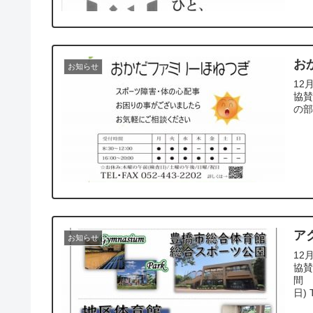
お
お知らせ
12
協賛
の部
ア
お知らせ
12
協賛
間
日) T