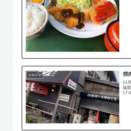
焼
お知らせ
12
協
17