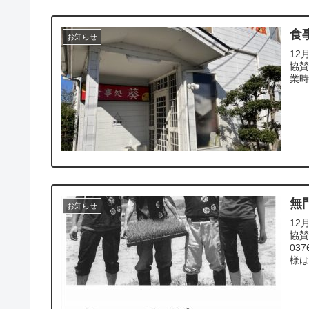
食
お知らせ
12
協賛
業
無
お知らせ
12
協賛
03
様は「