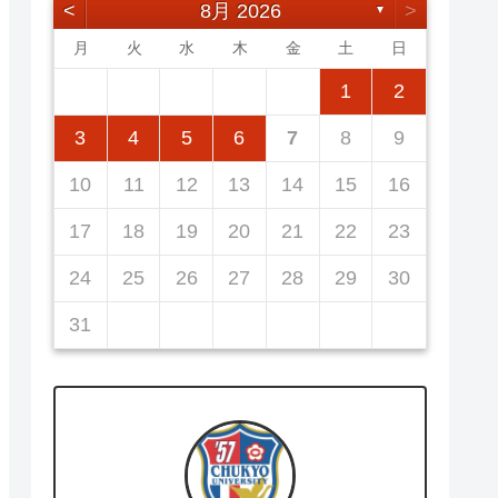
<
8月 2026
>
▼
月
火
水
木
金
土
日
5
7
3
5
1
1
4
7
2
5
7
3
6
1
4
6
2
2
5
1
3
6
1
4
7
2
5
7
3
4
7
3
5
1
3
6
2
4
7
2
5
5
1
4
6
2
4
7
3
5
1
3
6
6
2
5
7
3
5
1
1
2
12
14
10
12
14
12
14
10
13
13
12
10
13
14
12
14
10
14
10
12
10
13
14
12
12
13
14
10
12
10
13
13
12
14
10
12
11
11
11
11
11
11
11
8
8
9
8
9
9
8
8
9
8
9
9
8
9
8
9
8
3
4
5
6
7
8
9
19
21
17
19
15
15
18
21
16
19
21
17
20
15
18
20
16
16
19
15
17
20
15
18
21
16
19
21
17
18
21
17
19
15
17
20
16
18
21
16
19
19
15
18
20
16
18
21
17
19
15
17
20
20
16
19
21
17
19
15
10
11
12
13
14
15
16
26
28
24
26
22
22
25
28
23
26
28
24
27
22
25
27
23
23
26
22
24
27
22
25
28
23
26
28
24
25
28
24
26
22
24
27
23
25
28
23
26
26
22
25
27
23
25
28
24
26
22
24
27
27
23
26
28
24
26
22
17
18
19
20
21
22
23
31
29
30
31
29
30
29
29
30
31
31
29
30
30
29
30
31
29
30
31
29
24
25
26
27
28
29
30
31