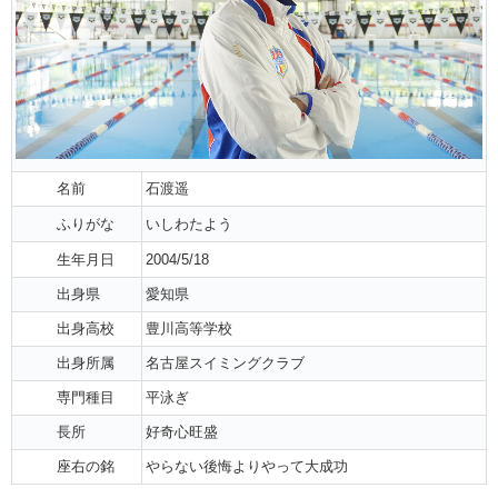
名前
石渡遥
ふりがな
いしわたよう
生年月日
2004/5/18
出身県
愛知県
出身高校
豊川高等学校
出身所属
名古屋スイミングクラブ
専門種目
平泳ぎ
長所
好奇心旺盛
座右の銘
やらない後悔よりやって大成功